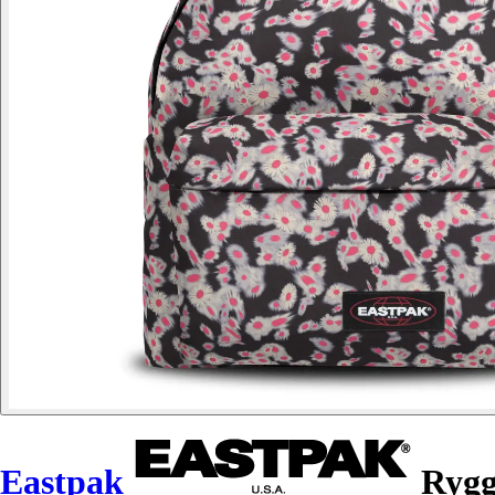
Eastpak
Rygg