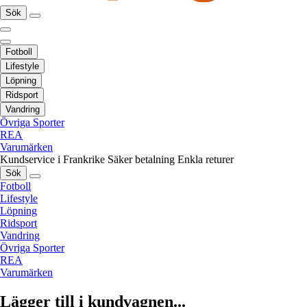
Sök
Fotboll
Lifestyle
Löpning
Ridsport
Vandring
Övriga Sporter
REA
Varumärken
Kundservice i Frankrike
Säker betalning
Enkla returer
Sök
Fotboll
Lifestyle
Löpning
Ridsport
Vandring
Övriga Sporter
REA
Varumärken
Lägger till i kundvagnen...