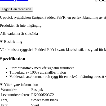
Lägg till en recension
Upptäck ryggsäcken Eastpak Padded Pak'R, en perfekt blandning av stil
Produkten är inte tillgänglig
Alla varianter är slutsålda
Beskrivning
Vår ikoniska ryggsäck Padded Pak'r i svart: klassisk stil, designad för 
Specifikation
Stort huvudfack med vår signatur framficka
Tillverkad av 100% ultrahållbar nylon
Vadderade axelremmar och rygg för en bekväm bärning oavsett v
Ytterligare information
Varumärke
Eastpak
Leverantörsreferens
EK0006203Z2
Färg
flower swift black
Färg
Svart