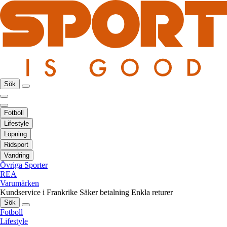
Sök
Fotboll
Lifestyle
Löpning
Ridsport
Vandring
Övriga Sporter
REA
Varumärken
Kundservice i Frankrike
Säker betalning
Enkla returer
Sök
Fotboll
Lifestyle