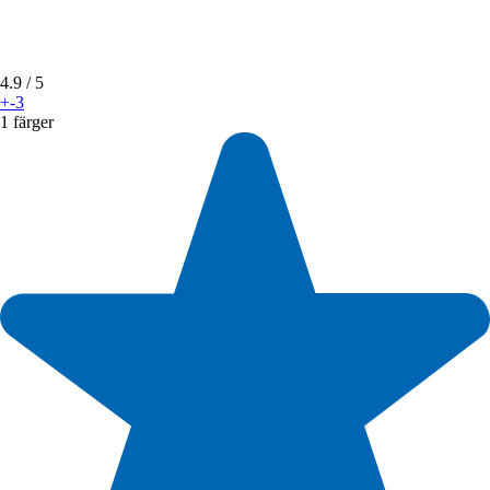
4.9
/ 5
+-3
1 färger