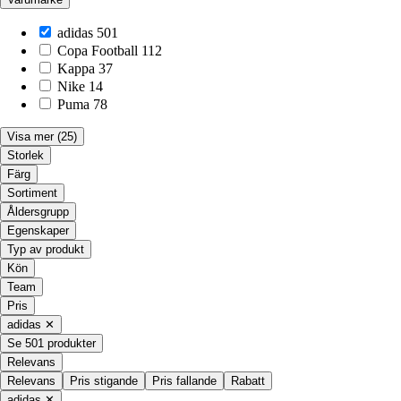
adidas
501
Copa Football
112
Kappa
37
Nike
14
Puma
78
Visa mer
(25)
Storlek
Färg
Sortiment
Åldersgrupp
Egenskaper
Typ av produkt
Kön
Team
Pris
adidas
✕
Se 501 produkter
Relevans
Relevans
Pris stigande
Pris fallande
Rabatt
adidas
✕