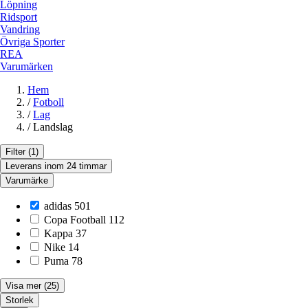
Löpning
Ridsport
Vandring
Övriga Sporter
REA
Varumärken
Hem
/
Fotboll
/
Lag
/
Landslag
Filter
(1)
Leverans inom 24 timmar
Varumärke
adidas
501
Copa Football
112
Kappa
37
Nike
14
Puma
78
Visa mer
(25)
Storlek