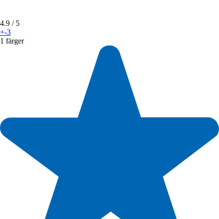
4.9
/ 5
+-3
1 färger