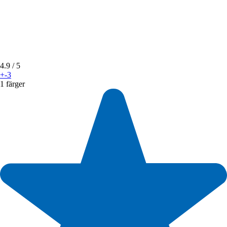
4.9
/ 5
+-3
1 färger