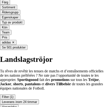
Färg
Sortiment
Åldersgrupp
Egenskaper
Typ av produkt
Kön
Team
Pris
adidas
✕
Se 501 produkter
Landslagströjor
Tu rêves de revêtir les tenues de matchs et d’entraînements officielles
de tes nations préférées ? Ne rate pas l’opportunité de toutes te les
approprier.
Sportisgoood
fait des
promotions
sur tous les
Tröjor
,
Jackor
,
shorts
,
pantalons
et
divers
Tillbehör
de toutes les grandes
équipes nationales de Fotboll.
Filter
(1)
Leverans inom 24 timmar
Varumärke