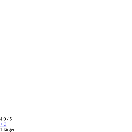
4.9
/ 5
+-3
1 färger