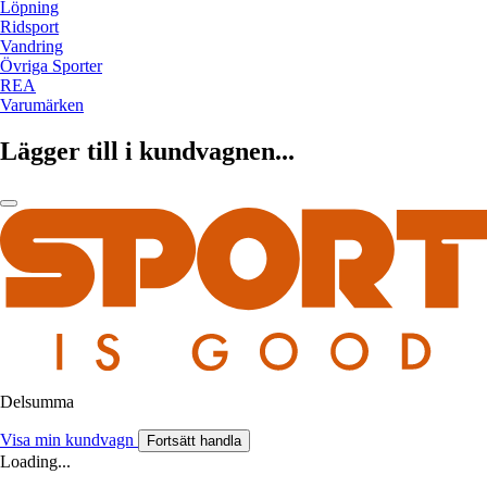
Löpning
Ridsport
Vandring
Övriga Sporter
REA
Varumärken
Lägger till i kundvagnen...
Delsumma
Visa min kundvagn
Fortsätt handla
Loading...