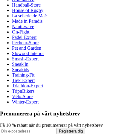
Handball-Store
House of Rugby
La sellerie de Maé
Made in Paradis
Nauti-wave
On-Fight
Padel-Expert
Pecheur-Store
Pet and Garden
Slowood Interior
Smash-Expert
Sneak'In
Sneakids
Training-Fit
Trek-Expert
Triathlon-Expert
TripnBikers
Vélo-Store
Winter-Expert
Prenumerera på vårt nyhetsbrev
Få 10 % rabatt när du prenumererar på vårt nyhetsbrev
Registrera dig