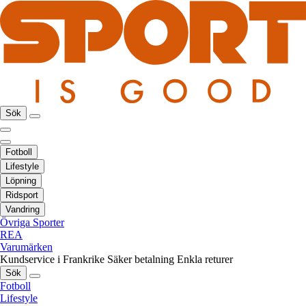
Sök
Fotboll
Lifestyle
Löpning
Ridsport
Vandring
Övriga Sporter
REA
Varumärken
Kundservice i Frankrike
Säker betalning
Enkla returer
Sök
Fotboll
Lifestyle