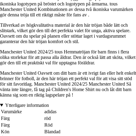
ikoniska logotypen på bröstet och logotypen på ärmarna. tous
Manchester United Kombinationen av dessa två ikoniska varumärken
gör denna tröja till ett riktigt måste för fans av .
Tillverkad av högkvalitativa material är den här tröjan både lätt och
slitstark, vilket gör den till det perfekta valet för unga, aktiva spelare.
Oavsett om du spelar på planen eller stöttar laget i vardagsrummet
garanterar den här tröjan komfort och stil.
Manchester United 2024/25 tous Hemmatröjan för barn finns i flera
olika storlekar för att passa alla åldrar. Den är också lätt att sköta, vilket
gör den till ett praktiskt val för upptagna föräldrar.
Manchester United Oavsett om ditt barn är ett ivrigt fan eller helt enkelt
brinner för fotboll, är den här tröjan ett perfekt val för att visa sitt stöd
för sitt favoritlag. Manchester United 2024/25 Manchester United Så
vänta inte längre, få tag på Children's Home Shirt nu och låt ditt barn
känna sig som en riktig lagspelare på !
Ytterligare information
Varumärke
adidas
Färg
röd
Färg
Röd
Kön
Blandad