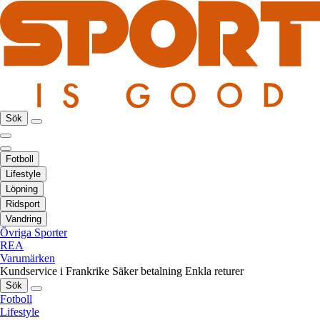
Sök
Fotboll
Lifestyle
Löpning
Ridsport
Vandring
Övriga Sporter
REA
Varumärken
Kundservice i Frankrike
Säker betalning
Enkla returer
Sök
Fotboll
Lifestyle