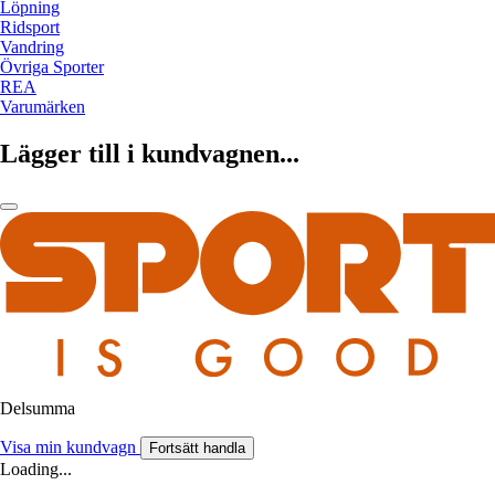
Löpning
Ridsport
Vandring
Övriga Sporter
REA
Varumärken
Lägger till i kundvagnen...
Delsumma
Visa min kundvagn
Fortsätt handla
Loading...