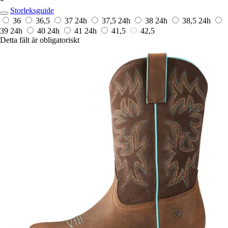
*
Storleksguide
36
36,5
37
24h
37,5
24h
38
24h
38,5
24h
39
24h
40
24h
41
24h
41,5
42,5
Detta fält är obligatoriskt