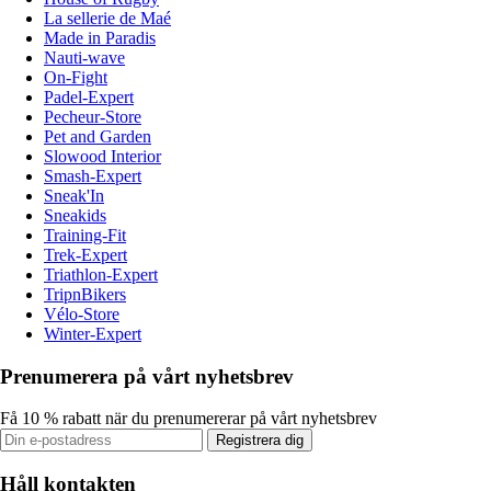
La sellerie de Maé
Made in Paradis
Nauti-wave
On-Fight
Padel-Expert
Pecheur-Store
Pet and Garden
Slowood Interior
Smash-Expert
Sneak'In
Sneakids
Training-Fit
Trek-Expert
Triathlon-Expert
TripnBikers
Vélo-Store
Winter-Expert
Prenumerera på vårt nyhetsbrev
Få 10 % rabatt när du prenumererar på vårt nyhetsbrev
Registrera dig
Håll kontakten