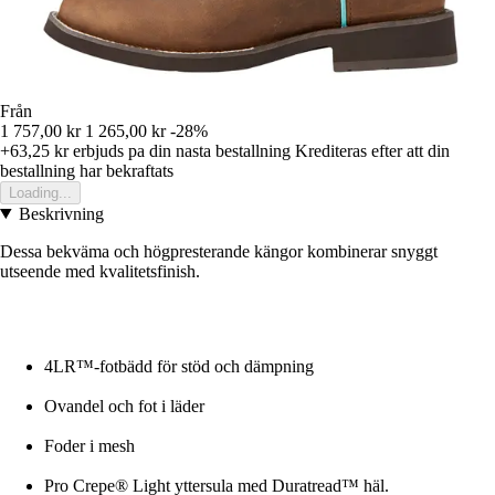
Från
1 757,00 kr
1 265,00 kr
-28%
+63,25 kr
erbjuds pa din nasta bestallning
Krediteras efter att din
bestallning har bekraftats
Loading...
Beskrivning
Dessa bekväma och högpresterande kängor kombinerar snyggt
utseende med kvalitetsfinish.
4LR™-fotbädd för stöd och dämpning
Ovandel och fot i läder
Foder i mesh
Pro Crepe® Light yttersula med Duratread™ häl.