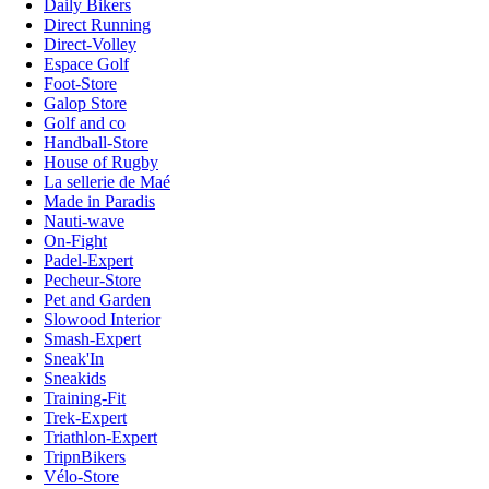
Daily Bikers
Direct Running
Direct-Volley
Espace Golf
Foot-Store
Galop Store
Golf and co
Handball-Store
House of Rugby
La sellerie de Maé
Made in Paradis
Nauti-wave
On-Fight
Padel-Expert
Pecheur-Store
Pet and Garden
Slowood Interior
Smash-Expert
Sneak'In
Sneakids
Training-Fit
Trek-Expert
Triathlon-Expert
TripnBikers
Vélo-Store