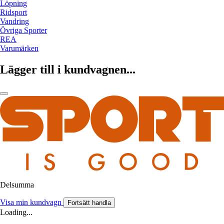
Löpning
Ridsport
Vandring
Övriga Sporter
REA
Varumärken
Lägger till i kundvagnen...
Delsumma
Visa min kundvagn
Fortsätt handla
Loading...