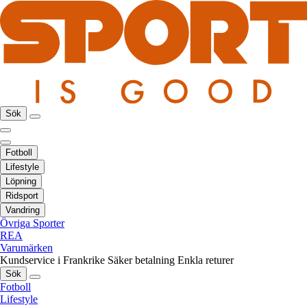
Sök
Fotboll
Lifestyle
Löpning
Ridsport
Vandring
Övriga Sporter
REA
Varumärken
Kundservice i Frankrike
Säker betalning
Enkla returer
Sök
Fotboll
Lifestyle