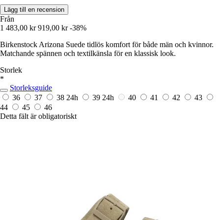
Lägg till en recension
Från
1 483,00 kr
919,00 kr
-38%
Birkenstock Arizona Suede tidlös komfort för både män och kvinnor.
Matchande spännen och textilkänsla för en klassisk look.
Storlek
*
Storleksguide
36
37
38
24h
39
24h
40
41
42
43
44
45
46
Detta fält är obligatoriskt