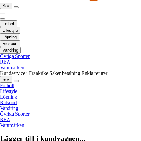
Sök
Fotboll
Lifestyle
Löpning
Ridsport
Vandring
Övriga Sporter
REA
Varumärken
Kundservice i Frankrike
Säker betalning
Enkla returer
Sök
Fotboll
Lifestyle
Löpning
Ridsport
Vandring
Övriga Sporter
REA
Varumärken
Lägger till i kundvagnen...