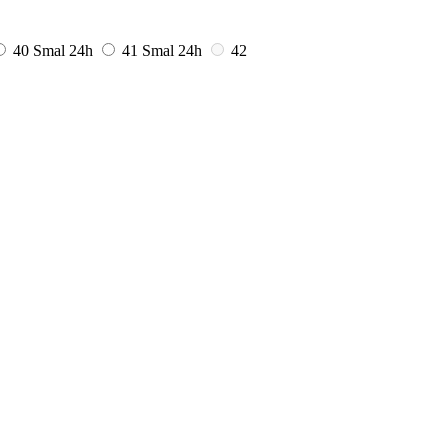
40 Smal
24h
41 Smal
24h
42