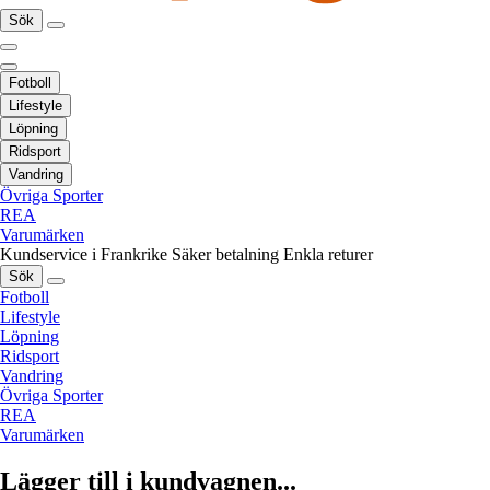
Sök
Fotboll
Lifestyle
Löpning
Ridsport
Vandring
Övriga Sporter
REA
Varumärken
Kundservice i Frankrike
Säker betalning
Enkla returer
Sök
Fotboll
Lifestyle
Löpning
Ridsport
Vandring
Övriga Sporter
REA
Varumärken
Lägger till i kundvagnen...