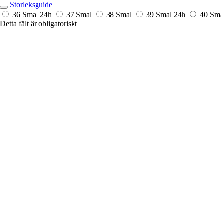
Storleksguide
36 Smal
24h
37 Smal
38 Smal
39 Smal
24h
40 Sm
Detta fält är obligatoriskt