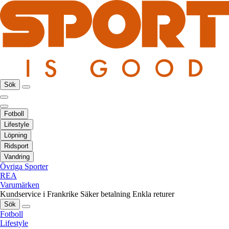
Sök
Fotboll
Lifestyle
Löpning
Ridsport
Vandring
Övriga Sporter
REA
Varumärken
Kundservice i Frankrike
Säker betalning
Enkla returer
Sök
Fotboll
Lifestyle