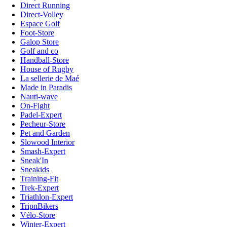
Direct Running
Direct-Volley
Espace Golf
Foot-Store
Galop Store
Golf and co
Handball-Store
House of Rugby
La sellerie de Maé
Made in Paradis
Nauti-wave
On-Fight
Padel-Expert
Pecheur-Store
Pet and Garden
Slowood Interior
Smash-Expert
Sneak'In
Sneakids
Training-Fit
Trek-Expert
Triathlon-Expert
TripnBikers
Vélo-Store
Winter-Expert