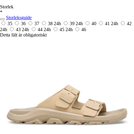
Storlek
*
Storleksguide
35
36
37
38
24h
39
24h
40
41
24h
42
24h
43
24h
44
24h
45
24h
46
Detta fält är obligatoriskt