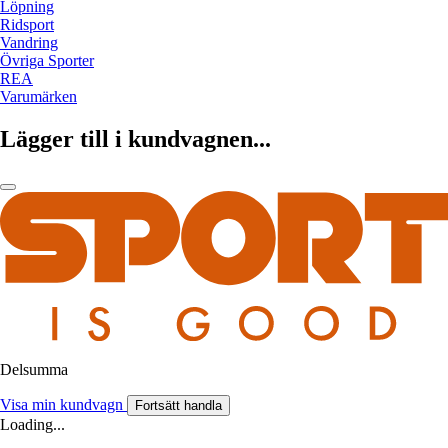
Löpning
Ridsport
Vandring
Övriga Sporter
REA
Varumärken
Lägger till i kundvagnen...
Delsumma
Visa min kundvagn
Fortsätt handla
Loading...