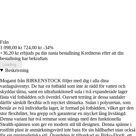
Från
1 098,00 kr
724,00 kr
-34%
+36,20 kr
erbjuds pa din nasta bestallning
Krediteras efter att din
bestallning har bekraftats
Loading...
Beskrivning
Mogami från BIRKENSTOCK följer med dig i alla dina
vardagsäventyr. De har en fotbädd som inte är rädd för vatten och
skyddar tårna, samt en ultrafunktionell sula i två expanderade lager
fästa vid fotbädden och överdel. Oavsett terräng är dessa sandaler
därför särskilt flexibla och mycket slitstarka. Sulan i polyuretan, som
består av två individuella lager, är formad på fotbädden, vilket ger den
stor flexibilitet, bra grepp och garanterar en mycket lång livslängd.
Denna variant har två remmar som stängs med den funktionella
Stealth-spännen som ger en modern stil till designen. Denna spänne i
rostfritt plast är anmärkningsvärd inte bara för sin hållbarhet utan också
för sin minimalistiska stil. Överdelen är tillverkad av Birko-Flor®, ett