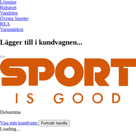
Löpning
Ridsport
Vandring
Övriga Sporter
REA
Varumärken
Lägger till i kundvagnen...
Delsumma
Visa min kundvagn
Fortsätt handla
Loading...