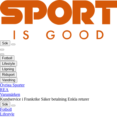
Sök
Fotboll
Lifestyle
Löpning
Ridsport
Vandring
Övriga Sporter
REA
Varumärken
Kundservice i Frankrike
Säker betalning
Enkla returer
Sök
Fotboll
Lifestyle