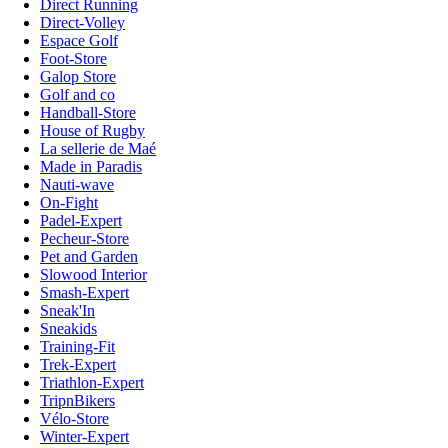
Direct Running
Direct-Volley
Espace Golf
Foot-Store
Galop Store
Golf and co
Handball-Store
House of Rugby
La sellerie de Maé
Made in Paradis
Nauti-wave
On-Fight
Padel-Expert
Pecheur-Store
Pet and Garden
Slowood Interior
Smash-Expert
Sneak'In
Sneakids
Training-Fit
Trek-Expert
Triathlon-Expert
TripnBikers
Vélo-Store
Winter-Expert