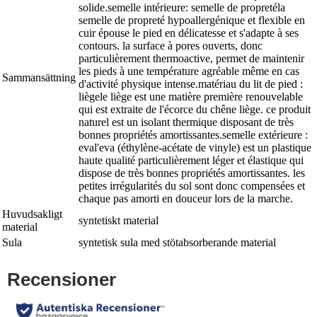
solide.semelle intérieure: semelle de propretéla
semelle de propreté hypoallergénique et flexible en
cuir épouse le pied en délicatesse et s'adapte à ses
contours. la surface à pores ouverts, donc
particulièrement thermoactive, permet de maintenir
les pieds à une température agréable même en cas
Sammansättning
d'activité physique intense.matériau du lit de pied :
liègele liège est une matière première renouvelable
qui est extraite de l'écorce du chêne liège. ce produit
naturel est un isolant thermique disposant de très
bonnes propriétés amortissantes.semelle extérieure :
eval'eva (éthylène-acétate de vinyle) est un plastique
haute qualité particulièrement léger et élastique qui
dispose de très bonnes propriétés amortissantes. les
petites irrégularités du sol sont donc compensées et
chaque pas amorti en douceur lors de la marche.
Huvudsakligt
syntetiskt material
material
Sula
syntetisk sula med stötabsorberande material