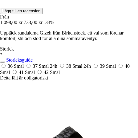
Lägg till en recension
Från
1 098,00 kr
733,00 kr
-33%
Upptäck sandalerna Gizeh från Birkenstock, ett val som förenar
komfort, stil och stöd för alla dina sommaräventyr.
Storlek
*
Storleksguide
36 Smal
37 Smal
24h
38 Smal
24h
39 Smal
40
Smal
41 Smal
42 Smal
Detta fält är obligatoriskt