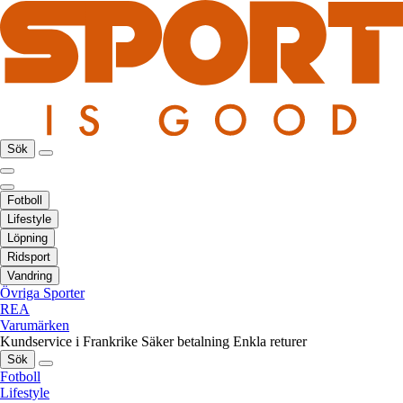
Sök
Fotboll
Lifestyle
Löpning
Ridsport
Vandring
Övriga Sporter
REA
Varumärken
Kundservice i Frankrike
Säker betalning
Enkla returer
Sök
Fotboll
Lifestyle