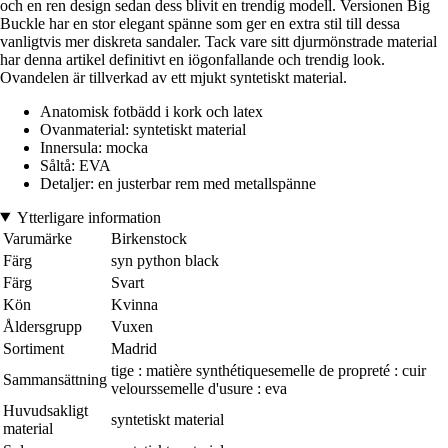
och en ren design sedan dess blivit en trendig modell. Versionen Big
Buckle har en stor elegant spänne som ger en extra stil till dessa
vanligtvis mer diskreta sandaler. Tack vare sitt djurmönstrade material
har denna artikel definitivt en iögonfallande och trendig look.
Ovandelen är tillverkad av ett mjukt syntetiskt material.
Anatomisk fotbädd i kork och latex
Ovanmaterial: syntetiskt material
Innersula: mocka
Såltå: EVA
Detaljer: en justerbar rem med metallspänne
Ytterligare information
Varumärke
Birkenstock
Färg
syn python black
Färg
Svart
Kön
Kvinna
Åldersgrupp
Vuxen
Sortiment
Madrid
tige : matière synthétiquesemelle de propreté : cuir
Sammansättning
velourssemelle d'usure : eva
Huvudsakligt
syntetiskt material
material