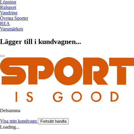
Löpning
Ridsport
Vandring
Övriga Sporter
REA
Varumärken
Lägger till i kundvagnen...
Delsumma
Visa min kundvagn
Fortsätt handla
Loading...