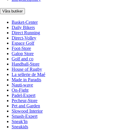
Våra butiker
Basket-Center
Daily Bikers
Direct Running
Direct-Volley
Espace Golf
Foot-Store
Galop Store
Golf and co
Handball-Store
House of Rugby
La sellerie de Maé
Made in Paradis
Nauti-wave
On-Fight
Padel-Expert
Pecheur-Store
Pet and Garden
Slowood Interior
Smash-Expert
Sneak'In
Sneakids