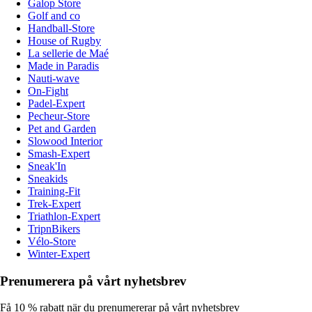
Galop Store
Golf and co
Handball-Store
House of Rugby
La sellerie de Maé
Made in Paradis
Nauti-wave
On-Fight
Padel-Expert
Pecheur-Store
Pet and Garden
Slowood Interior
Smash-Expert
Sneak'In
Sneakids
Training-Fit
Trek-Expert
Triathlon-Expert
TripnBikers
Vélo-Store
Winter-Expert
Prenumerera på vårt nyhetsbrev
Få 10 % rabatt när du prenumererar på vårt nyhetsbrev