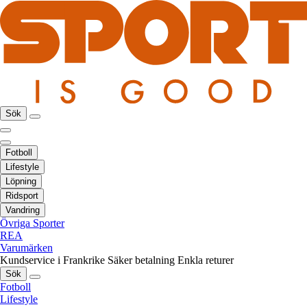
Sök
Fotboll
Lifestyle
Löpning
Ridsport
Vandring
Övriga Sporter
REA
Varumärken
Kundservice i Frankrike
Säker betalning
Enkla returer
Sök
Fotboll
Lifestyle