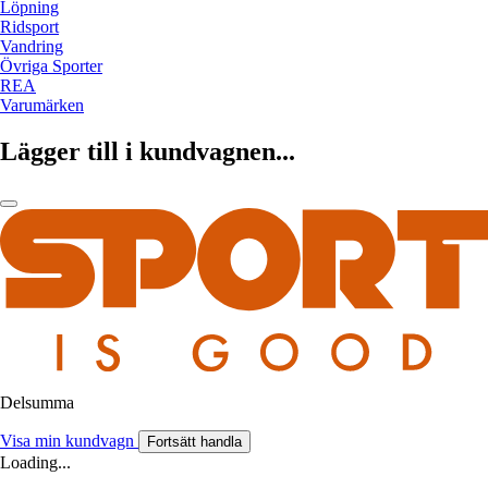
Löpning
Ridsport
Vandring
Övriga Sporter
REA
Varumärken
Lägger till i kundvagnen...
Delsumma
Visa min kundvagn
Fortsätt handla
Loading...