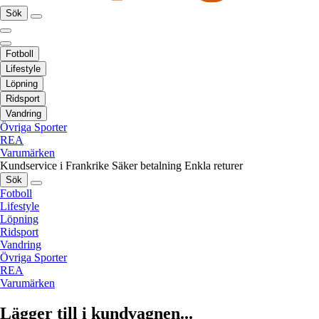
Sök
Fotboll
Lifestyle
Löpning
Ridsport
Vandring
Övriga Sporter
REA
Varumärken
Kundservice i Frankrike
Säker betalning
Enkla returer
Sök
Fotboll
Lifestyle
Löpning
Ridsport
Vandring
Övriga Sporter
REA
Varumärken
Lägger till i kundvagnen...