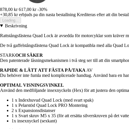
878,00 kr
617,00 kr
-30%
+30,85 kr
erbjuds pa din nasta bestallning
Krediteras efter att din besta
Loading...
Beskrivning
Rattstångsfästena Quad Lock är avsedda för motorcyklar som kräver mon
De två gaffelstångsfästena Quad Lock är kompatibla med alla Quad Lo
STARK
OCH SÄKER
Den patenterade låsningsmekanismen i två steg ser till att din smartpho
RAPIDE & LÄTT ATT FÄSTA PÅ/TAKA
AV
Du behöver inte fumla med komplicerade handtag. Använd bara en hand f
OPTIMAL VISNINGSVINKEL
Använd den medföljande insexnyckeln (Hex) för att justera den optima
1 x Indexhuvud Quad Lock (med svart spak)
1 x Pelarstöd Quad Lock PRO Montering
2 x Expansionsdistanser
1 x Svart skruv M5 x 35 (för att ersätta silverskruven på det va
1x insexnyckel (sexkant)