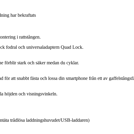
llning har bekraftats
tering i rattstången.
ck fodral och universaladaptern Quad Lock.
ne förblir stark och säker medan du cyklar.
ör att snabbt fästa och lossa din smartphone från ett av gaffelstångs
la höjden och visningsvinkeln.
ttentäta trådlösa laddningshuvudet/USB-laddaren)