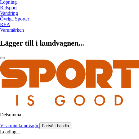
Löpning
Ridsport
Vandring
Övriga Sporter
REA
Varumärken
Lägger till i kundvagnen...
Delsumma
Visa min kundvagn
Fortsätt handla
Loading...