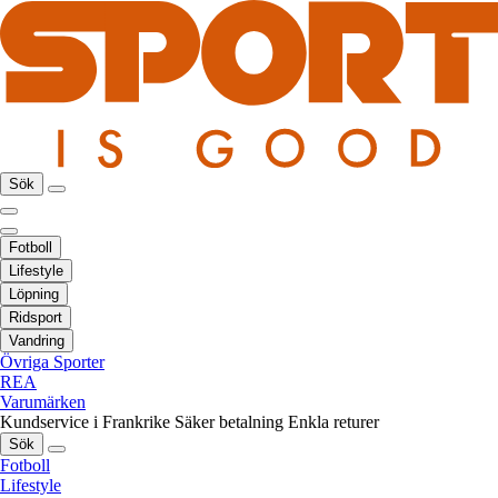
Sök
Fotboll
Lifestyle
Löpning
Ridsport
Vandring
Övriga Sporter
REA
Varumärken
Kundservice i Frankrike
Säker betalning
Enkla returer
Sök
Fotboll
Lifestyle