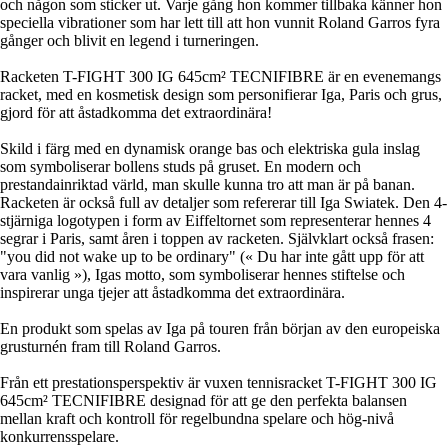
och någon som sticker ut. Varje gång hon kommer tillbaka känner hon
speciella vibrationer som har lett till att hon vunnit Roland Garros fyra
gånger och blivit en legend i turneringen.
Racketen T-FIGHT 300 IG 645cm² TECNIFIBRE är en evenemangs
racket, med en kosmetisk design som personifierar Iga, Paris och grus,
gjord för att åstadkomma det extraordinära!
Skild i färg med en dynamisk orange bas och elektriska gula inslag
som symboliserar bollens studs på gruset. En modern och
prestandainriktad värld, man skulle kunna tro att man är på banan.
Racketen är också full av detaljer som refererar till Iga Swiatek. Den 4-
stjärniga logotypen i form av Eiffeltornet som representerar hennes 4
segrar i Paris, samt åren i toppen av racketen. Självklart också frasen:
"you did not wake up to be ordinary" (« Du har inte gått upp för att
vara vanlig »), Igas motto, som symboliserar hennes stiftelse och
inspirerar unga tjejer att åstadkomma det extraordinära.
En produkt som spelas av Iga på touren från början av den europeiska
grusturnén fram till Roland Garros.
Från ett prestationsperspektiv är vuxen tennisracket T-FIGHT 300 IG
645cm² TECNIFIBRE designad för att ge den perfekta balansen
mellan kraft och kontroll för regelbundna spelare och hög-nivå
konkurrensspelare.