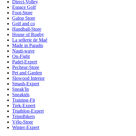
Direct-Volley
Espace Golf
Foot-Store
Galop Store
Golf and co
Handball-Store
House of Rugby
La sellerie de Maé
Made in Paradis
Nauti-wave
On-Fight
Padel-Expert
Pecheur-Store
Pet and Garden
Slowood Interior
Smash-Expert
Sneak'In
Sneakids
Training-Fit
Trek-Expert
Triathlon-Expert
TripnBikers
Vélo-Store
Winter-Expert