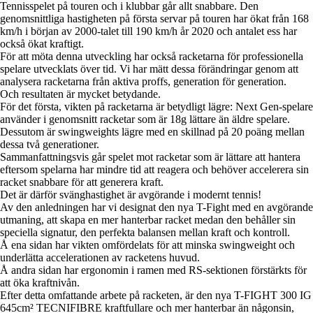
Tennisspelet på touren och i klubbar går allt snabbare. Den
genomsnittliga hastigheten på första servar på touren har ökat från 168
km/h i början av 2000-talet till 190 km/h år 2020 och antalet ess har
också ökat kraftigt.
För att möta denna utveckling har också racketarna för professionella
spelare utvecklats över tid. Vi har mätt dessa förändringar genom att
analysera racketarna från aktiva proffs, generation för generation.
Och resultaten är mycket betydande.
För det första, vikten på racketarna är betydligt lägre: Next Gen-spelare
använder i genomsnitt racketar som är 18g lättare än äldre spelare.
Dessutom är swingweights lägre med en skillnad på 20 poäng mellan
dessa två generationer.
Sammanfattningsvis går spelet mot racketar som är lättare att hantera
eftersom spelarna har mindre tid att reagera och behöver accelerera sin
racket snabbare för att generera kraft.
Det är därför svänghastighet är avgörande i modernt tennis!
Av den anledningen har vi designat den nya T-Fight med en avgörande
utmaning, att skapa en mer hanterbar racket medan den behåller sin
speciella signatur, den perfekta balansen mellan kraft och kontroll.
Å ena sidan har vikten omfördelats för att minska swingweight och
underlätta accelerationen av racketens huvud.
Å andra sidan har ergonomin i ramen med RS-sektionen förstärkts för
att öka kraftnivån.
Efter detta omfattande arbete på racketen, är den nya T-FIGHT 300 IG
645cm² TECNIFIBRE kraftfullare och mer hanterbar än någonsin,