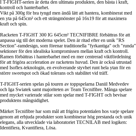
I T-FIGHT-serien är detta den ultimata produkten, den bästa i kraft,
kontroll och hanterbarhet.
Vikt på 300g för bra tyngd men ändå lätt att hantera, kombinerat med
en yta på 645cm² och ett strängmönster på 16x19 för att maximera
kraft och spin.
Racketen T-FIGHT 300 IG 645cm² TECNIFIBRE förbättras för att
anpassa sig till det moderna spelet. Den är ritad efter en unik "RS
Section"-ramdesign, som förenar traditionella "fyrkantiga" och "runda"
sektioner för den idealiska kompromissen mellan kraft och kontroll.
Ramen förbättras i hanterbarhet med en mer centrerad viktfördelning
för att frigöra acceleration av racketens huvud. Den är också utrustad
med Isoflex-teknologin, en evolverande styvhet runt hela ytan för en
större sweetspot och ökad tolerans och stabilitet vid träff.
T-FIGHT-serien spelas på touren av toppspelarna Daniil Medvedev
och Iga Swiatek samt majoriteten av Team Tecnifibre. Många spelare
med mycket varierade stilar som spelar med T-FIGHT och bevisar
produktens mångsidighet.
Märket Tecnifibre har som mål att frigöra potentialen hos varje spelare
genom att erbjuda produkter som kombinerar hög prestanda och unik
elegans, alla utvecklade via laboratoriet TECNILAB med logiken:
Identifiera, Kvantifiera, Lösa.