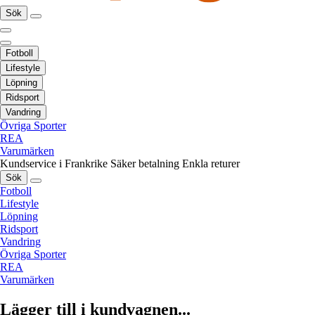
Sök
Fotboll
Lifestyle
Löpning
Ridsport
Vandring
Övriga Sporter
REA
Varumärken
Kundservice i Frankrike
Säker betalning
Enkla returer
Sök
Fotboll
Lifestyle
Löpning
Ridsport
Vandring
Övriga Sporter
REA
Varumärken
Lägger till i kundvagnen...