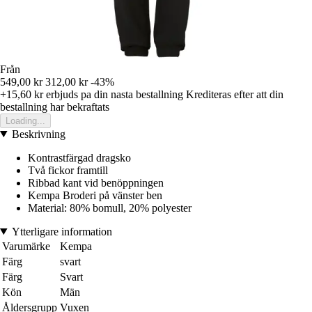
Från
549,00 kr
312,00 kr
-43%
+15,60 kr
erbjuds pa din nasta bestallning
Krediteras efter att din
bestallning har bekraftats
Loading...
Beskrivning
Kontrastfärgad dragsko
Två fickor framtill
Ribbad kant vid benöppningen
Kempa Broderi på vänster ben
Material: 80% bomull, 20% polyester
Ytterligare information
Varumärke
Kempa
Färg
svart
Färg
Svart
Kön
Män
Åldersgrupp
Vuxen