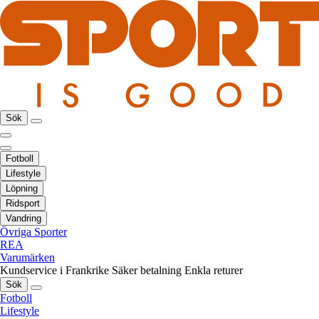
Sök
Fotboll
Lifestyle
Löpning
Ridsport
Vandring
Övriga Sporter
REA
Varumärken
Kundservice i Frankrike
Säker betalning
Enkla returer
Sök
Fotboll
Lifestyle