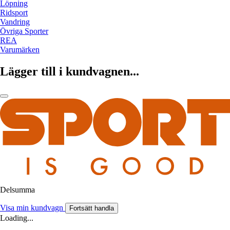
Löpning
Ridsport
Vandring
Övriga Sporter
REA
Varumärken
Lägger till i kundvagnen...
Delsumma
Visa min kundvagn
Fortsätt handla
Loading...