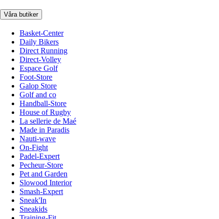
Våra butiker
Basket-Center
Daily Bikers
Direct Running
Direct-Volley
Espace Golf
Foot-Store
Galop Store
Golf and co
Handball-Store
House of Rugby
La sellerie de Maé
Made in Paradis
Nauti-wave
On-Fight
Padel-Expert
Pecheur-Store
Pet and Garden
Slowood Interior
Smash-Expert
Sneak'In
Sneakids
Training-Fit