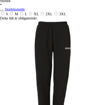
Storlek
*
Storleksguide
S
M
L
XL
2XL
3XL
Detta fält är obligatoriskt