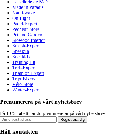
La sellerie de Maé
Made in Paradis
Nauti-wave
On-Fight
Padel-Expert
Pecheur-Store
Pet and Garden
Slowood Interior
Smash-Expert
Sneak'In
Sneakids
Training-Fit
Trek-Expert
Triathlon-Expert
TripnBikers
Vélo-Store
Winter-Expert
Prenumerera på vårt nyhetsbrev
Få 10 % rabatt när du prenumererar på vårt nyhetsbrev
Registrera dig
Håll kontakten