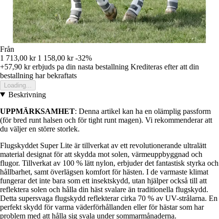
Från
1 713,00 kr
1 158,00 kr
-32%
+57,90 kr
erbjuds pa din nasta bestallning
Krediteras efter att din
bestallning har bekraftats
Loading...
Beskrivning
UPPMÄRKSAMHET
: Denna artikel kan ha en olämplig passform
(för bred runt halsen och för tight runt magen). Vi rekommenderar att
du väljer en större storlek.
Flugskyddet Super Lite är tillverkat av ett revolutionerande ultralätt
material designat för att skydda mot solen, värmeuppbyggnad och
flugor. Tillverkat av 100 % lätt nylon, erbjuder det fantastisk styrka och
hållbarhet, samt överlägsen komfort för hästen. I de varmaste klimat
fungerar det inte bara som ett insektskydd, utan hjälper också till att
reflektera solen och hålla din häst svalare än traditionella flugskydd.
Detta supersvaga flugskydd reflekterar cirka 70 % av UV-strålarna. En
perfekt skydd för varma väderförhållanden eller för hästar som har
problem med att hålla sig svala under sommarmånaderna.