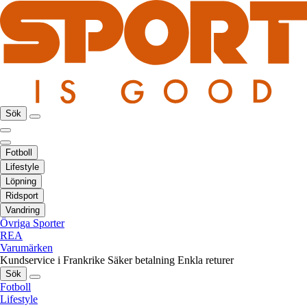
Sök
Fotboll
Lifestyle
Löpning
Ridsport
Vandring
Övriga Sporter
REA
Varumärken
Kundservice i Frankrike
Säker betalning
Enkla returer
Sök
Fotboll
Lifestyle