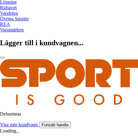
Löpning
Ridsport
Vandring
Övriga Sporter
REA
Varumärken
Lägger till i kundvagnen...
Delsumma
Visa min kundvagn
Fortsätt handla
Loading...