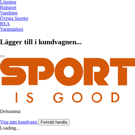
Löpning
Ridsport
Vandring
Övriga Sporter
REA
Varumärken
Lägger till i kundvagnen...
Delsumma
Visa min kundvagn
Fortsätt handla
Loading...