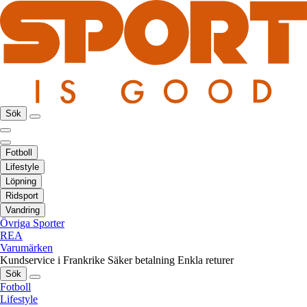
Sök
Fotboll
Lifestyle
Löpning
Ridsport
Vandring
Övriga Sporter
REA
Varumärken
Kundservice i Frankrike
Säker betalning
Enkla returer
Sök
Fotboll
Lifestyle