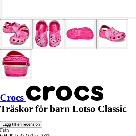
Crocs
Träskor för barn Lotso Classic
Lägg till en recension
Från
604,00 kr
372,00 kr
-38%