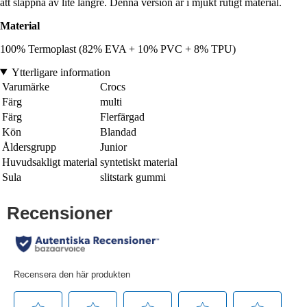
att slappna av lite längre. Denna version är i mjukt rutigt material.
Material
100% Termoplast (82% EVA + 10% PVC + 8% TPU)
Ytterligare information
Varumärke
Crocs
Färg
multi
Färg
Flerfärgad
Kön
Blandad
Åldersgrupp
Junior
Huvudsakligt material
syntetiskt material
Sula
slitstark gummi