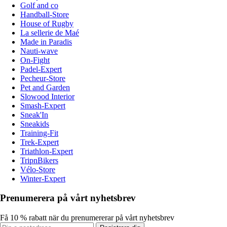
Golf and co
Handball-Store
House of Rugby
La sellerie de Maé
Made in Paradis
Nauti-wave
On-Fight
Padel-Expert
Pecheur-Store
Pet and Garden
Slowood Interior
Smash-Expert
Sneak'In
Sneakids
Training-Fit
Trek-Expert
Triathlon-Expert
TripnBikers
Vélo-Store
Winter-Expert
Prenumerera på vårt nyhetsbrev
Få 10 % rabatt när du prenumererar på vårt nyhetsbrev