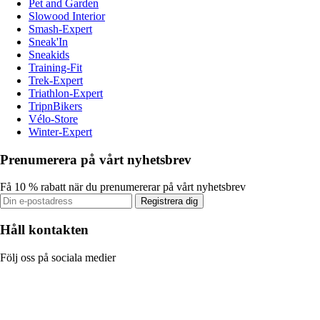
Pet and Garden
Slowood Interior
Smash-Expert
Sneak'In
Sneakids
Training-Fit
Trek-Expert
Triathlon-Expert
TripnBikers
Vélo-Store
Winter-Expert
Prenumerera på vårt nyhetsbrev
Få 10 % rabatt när du prenumererar på vårt nyhetsbrev
Registrera dig
Håll kontakten
Följ oss på sociala medier