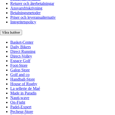
Returer och återbetalningar
Ansvarsfriskrivning
Betalningsmetoder
Priser och leveransalternativ
Integritetspolicy
Våra butiker
Basket-Center
Daily Bikers
Direct Running
Direct-Volley
Espace Golf
Foot-Store
Galop Store
Golf and co
Handball-Store
House of Rugby
La sellerie de Maé
Made in Paradis
Nauti-wave
On-Fight
Padel-Expert
Pecheur-Store