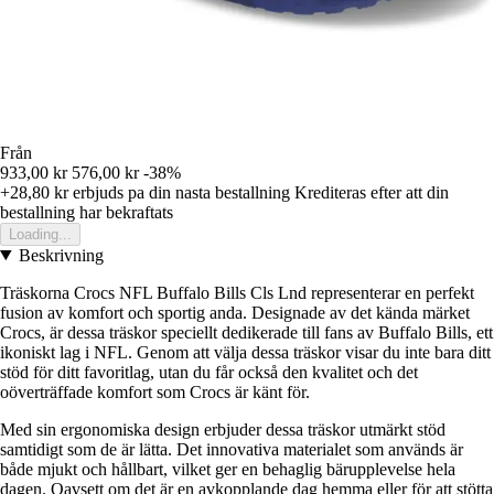
Från
933,00 kr
576,00 kr
-38%
+28,80 kr
erbjuds pa din nasta bestallning
Krediteras efter att din
bestallning har bekraftats
Loading...
Beskrivning
Träskorna Crocs NFL Buffalo Bills Cls Lnd representerar en perfekt
fusion av komfort och sportig anda. Designade av det kända märket
Crocs, är dessa träskor speciellt dedikerade till fans av Buffalo Bills, ett
ikoniskt lag i NFL. Genom att välja dessa träskor visar du inte bara ditt
stöd för ditt favoritlag, utan du får också den kvalitet och det
oöverträffade komfort som Crocs är känt för.
Med sin ergonomiska design erbjuder dessa träskor utmärkt stöd
samtidigt som de är lätta. Det innovativa materialet som används är
både mjukt och hållbart, vilket ger en behaglig bärupplevelse hela
dagen. Oavsett om det är en avkopplande dag hemma eller för att stötta