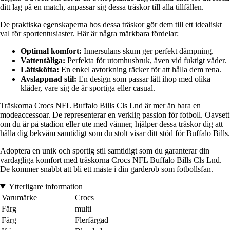
ditt lag på en match, anpassar sig dessa träskor till alla tillfällen.
De praktiska egenskaperna hos dessa träskor gör dem till ett idealiskt
val för sportentusiaster. Här är några märkbara fördelar:
Optimal komfort:
Innersulans skum ger perfekt dämpning.
Vattentåliga:
Perfekta för utomhusbruk, även vid fuktigt väder.
Lättskötta:
En enkel avtorkning räcker för att hålla dem rena.
Avslappnad stil:
En design som passar lätt ihop med olika
kläder, vare sig de är sportiga eller casual.
Träskorna Crocs NFL Buffalo Bills Cls Lnd är mer än bara en
modeaccessoar. De representerar en verklig passion för fotboll. Oavsett
om du är på stadion eller ute med vänner, hjälper dessa träskor dig att
hålla dig bekväm samtidigt som du stolt visar ditt stöd för Buffalo Bills.
Adoptera en unik och sportig stil samtidigt som du garanterar din
vardagliga komfort med träskorna Crocs NFL Buffalo Bills Cls Lnd.
De kommer snabbt att bli ett måste i din garderob som fotbollsfan.
Ytterligare information
Varumärke
Crocs
Färg
multi
Färg
Flerfärgad