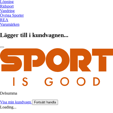
Löpning
Ridsport
Vandring
Övriga Sporter
REA
Varumärken
Lägger till i kundvagnen...
Delsumma
Visa min kundvagn
Fortsätt handla
Loading...