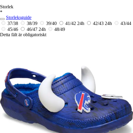
Storlek
*
Storleksguide
37/38
38/39
39/40
41/42
24h
42/43
24h
43/44
45/46
46/47
24h
48/49
Detta fält är obligatoriskt