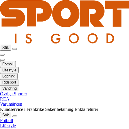
Sök
Fotboll
Lifestyle
Löpning
Ridsport
Vandring
Övriga Sporter
REA
Varumärken
Kundservice i Frankrike
Säker betalning
Enkla returer
Sök
Fotboll
Lifestyle