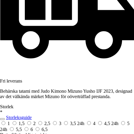
Fri leverans
Behärska tatami med Judo Kimono Mizuno Yusho IJF 2023, designad
av det välkända märket Mizuno för oöverträffad prestanda.
Storlek
*
Storleksguide
1
1,5
2
2,5
3
3,5
24h
4
4,5
24h
5
24h
5,5
6
6,5