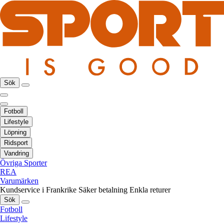
Sök
Fotboll
Lifestyle
Löpning
Ridsport
Vandring
Övriga Sporter
REA
Varumärken
Kundservice i Frankrike
Säker betalning
Enkla returer
Sök
Fotboll
Lifestyle