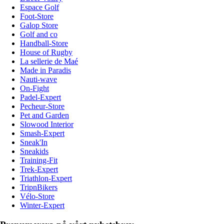
Espace Golf
Foot-Store
Galop Store
Golf and co
Handball-Store
House of Rugby
La sellerie de Maé
Made in Paradis
Nauti-wave
On-Fight
Padel-Expert
Pecheur-Store
Pet and Garden
Slowood Interior
Smash-Expert
Sneak'In
Sneakids
Training-Fit
Trek-Expert
Triathlon-Expert
TripnBikers
Vélo-Store
Winter-Expert