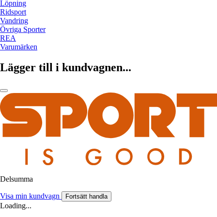
Löpning
Ridsport
Vandring
Övriga Sporter
REA
Varumärken
Lägger till i kundvagnen...
Delsumma
Visa min kundvagn
Fortsätt handla
Loading...