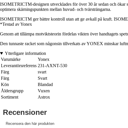
ISOMETRICTM-designen utvecklades för över 30 år sedan och ökar sw
optimera skärningspunkten mellan huvud- och tvärsträngarna.
ISOMETRICTM ger bättre kontroll utan att ge avkall på kraft. ISOME
*Testad av Yonex
Genom att tillämpa motviktsteorin fördelas vikten över handtagets spets
Den tunnaste racket som någonsin tillverkats av YONEX minskar luftm
Ytterligare information
Varumärke
Yonex
Leverantörsreferens
231-AXNT-530
Färg
svart
Färg
Svart
Kön
Blandad
Åldersgrupp
Vuxen
Sortiment
Astrox