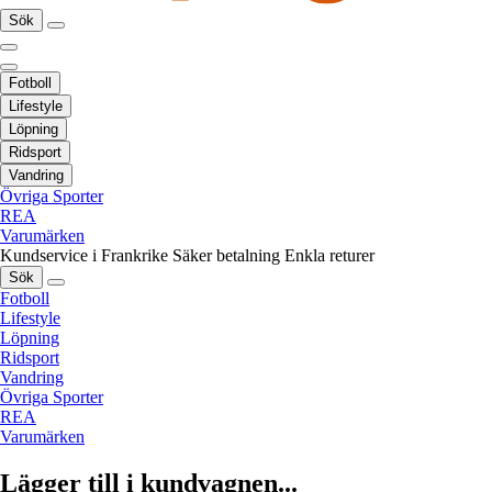
Sök
Fotboll
Lifestyle
Löpning
Ridsport
Vandring
Övriga Sporter
REA
Varumärken
Kundservice i Frankrike
Säker betalning
Enkla returer
Sök
Fotboll
Lifestyle
Löpning
Ridsport
Vandring
Övriga Sporter
REA
Varumärken
Lägger till i kundvagnen...