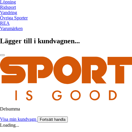
Löpning
Ridsport
Vandring
Övriga Sporter
REA
Varumärken
Lägger till i kundvagnen...
Delsumma
Visa min kundvagn
Fortsätt handla
Loading...