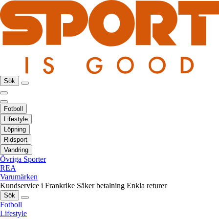
Sök
Fotboll
Lifestyle
Löpning
Ridsport
Vandring
Övriga Sporter
REA
Varumärken
Kundservice i Frankrike
Säker betalning
Enkla returer
Sök
Fotboll
Lifestyle