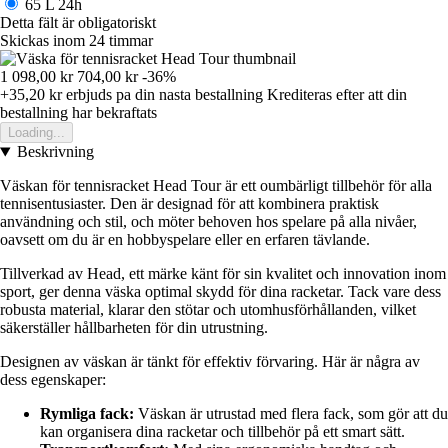
65 L
24h
Detta fält är obligatoriskt
Skickas inom 24 timmar
1 098,00 kr
704,00 kr
-36%
+35,20 kr
erbjuds pa din nasta bestallning
Krediteras efter att din
bestallning har bekraftats
Loading...
Beskrivning
Väskan för tennisracket Head Tour är ett oumbärligt tillbehör för alla
tennisentusiaster. Den är designad för att kombinera praktisk
användning och stil, och möter behoven hos spelare på alla nivåer,
oavsett om du är en hobbyspelare eller en erfaren tävlande.
Tillverkad av Head, ett märke känt för sin kvalitet och innovation inom
sport, ger denna väska optimal skydd för dina racketar. Tack vare dess
robusta material, klarar den stötar och utomhusförhållanden, vilket
säkerställer hållbarheten för din utrustning.
Designen av väskan är tänkt för effektiv förvaring. Här är några av
dess egenskaper:
Rymliga fack:
Väskan är utrustad med flera fack, som gör att du
kan organisera dina racketar och tillbehör på ett smart sätt.