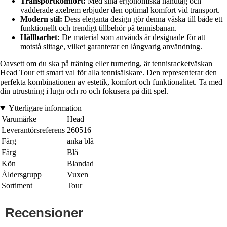
Transportkomfort:
Med sina ergonomiska handtag och
vadderade axelrem erbjuder den optimal komfort vid transport.
Modern stil:
Dess eleganta design gör denna väska till både ett
funktionellt och trendigt tillbehör på tennisbanan.
Hållbarhet:
De material som används är designade för att
motstå slitage, vilket garanterar en långvarig användning.
Oavsett om du ska på träning eller turnering, är tennisracketväskan
Head Tour ett smart val för alla tennisälskare. Den representerar den
perfekta kombinationen av estetik, komfort och funktionalitet. Ta med
din utrustning i lugn och ro och fokusera på ditt spel.
Ytterligare information
Varumärke
Head
Leverantörsreferens
260516
Färg
anka blå
Färg
Blå
Kön
Blandad
Åldersgrupp
Vuxen
Sortiment
Tour