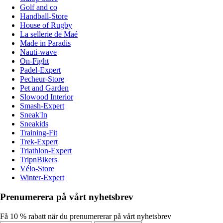
Golf and co
Handball-Store
House of Rugby
La sellerie de Maé
Made in Paradis
Nauti-wave
On-Fight
Padel-Expert
Pecheur-Store
Pet and Garden
Slowood Interior
Smash-Expert
Sneak'In
Sneakids
Training-Fit
Trek-Expert
Triathlon-Expert
TripnBikers
Vélo-Store
Winter-Expert
Prenumerera på vårt nyhetsbrev
Få 10 % rabatt när du prenumererar på vårt nyhetsbrev