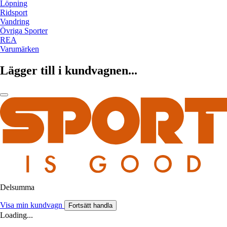
Löpning
Ridsport
Vandring
Övriga Sporter
REA
Varumärken
Lägger till i kundvagnen...
Delsumma
Visa min kundvagn
Fortsätt handla
Loading...