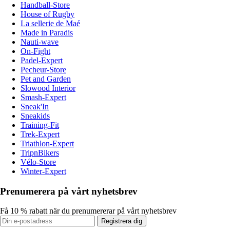
Handball-Store
House of Rugby
La sellerie de Maé
Made in Paradis
Nauti-wave
On-Fight
Padel-Expert
Pecheur-Store
Pet and Garden
Slowood Interior
Smash-Expert
Sneak'In
Sneakids
Training-Fit
Trek-Expert
Triathlon-Expert
TripnBikers
Vélo-Store
Winter-Expert
Prenumerera på vårt nyhetsbrev
Få 10 % rabatt när du prenumererar på vårt nyhetsbrev
Registrera dig