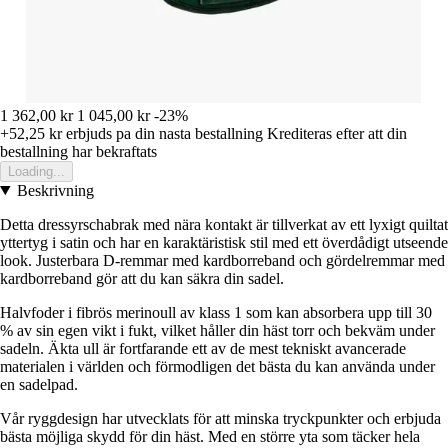
1 362,00 kr
1 045,00 kr
-23%
+52,25 kr
erbjuds pa din nasta bestallning
Krediteras efter att din
bestallning har bekraftats
Loading...
Beskrivning
Detta dressyrschabrak med nära kontakt är tillverkat av ett lyxigt quiltat
yttertyg i satin och har en karaktäristisk stil med ett överdådigt utseende
look. Justerbara D-remmar med kardborreband och gördelremmar med
kardborreband gör att du kan säkra din sadel.
Halvfoder i fibrös merinoull av klass 1 som kan absorbera upp till 30
% av sin egen vikt i fukt, vilket håller din häst torr och bekväm under
sadeln. Äkta ull är fortfarande ett av de mest tekniskt avancerade
materialen i världen och förmodligen det bästa du kan använda under
en sadelpad.
Vår ryggdesign har utvecklats för att minska tryckpunkter och erbjuda
bästa möjliga skydd för din häst. Med en större yta som täcker hela