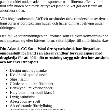
panelområdet under sadeln transporterar naturfibrerna effektivt bort
fukt från huden och fördelar trycket jämnt, vilket gör det lättare att
absorbera stötar.
Vårt högabsorberande AirTech meshfoder täcker undersidan av dynan,
transporterar bort fukt från huden och håller din häst bekväm under
ridningen.
Den mjuka satinbindningen är utformad som en extra komfortfunktion
och anpassar sig efter hästens form, vilket hjälper till att förhindra skav.
Ditt Atlantis CC Satin Wool dressyrschabrak har förpackats
omsorgsfullt för hand i en
återanvändbar förvaringspåse med
dragkedja för att hålla din utrustning snygg när den inte används
och för enkel transport
.
Design med hög manke
Kvadratisk quiltad utsida
Slips i satin
Gördelrem i mikrofiberläder
Benskydd i mikrofiberläder
Halvfoder i merinoull klass 1
Lyxig satinfinish
Absorption av svett
Absorberande fiberfyllning