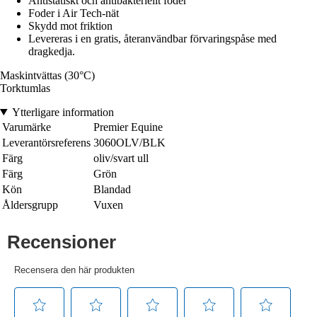
Antistatiskt och antibakteriellt foder
Foder i Air Tech-nät
Skydd mot friktion
Levereras i en gratis, återanvändbar förvaringspåse med
dragkedja.
Maskintvättas (30°C)
Torktumlas
Ytterligare information
Varumärke
Premier Equine
Leverantörsreferens
3060OLV/BLK
Färg
oliv/svart ull
Färg
Grön
Kön
Blandad
Åldersgrupp
Vuxen