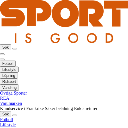
Sök
Fotboll
Lifestyle
Löpning
Ridsport
Vandring
Övriga Sporter
REA
Varumärken
Kundservice i Frankrike
Säker betalning
Enkla returer
Sök
Fotboll
Lifestyle