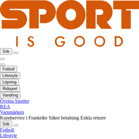
Sök
Fotboll
Lifestyle
Löpning
Ridsport
Vandring
Övriga Sporter
REA
Varumärken
Kundservice i Frankrike
Säker betalning
Enkla returer
Sök
Fotboll
Lifestyle