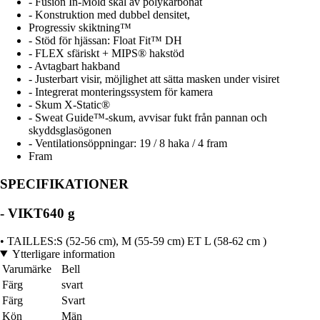
- Fusion In-Mold skal av polykarbonat
- Konstruktion med dubbel densitet,
Progressiv skiktning™
- Stöd för hjässan: Float Fit™ DH
- FLEX sfäriskt + MIPS® hakstöd
- Avtagbart hakband
- Justerbart visir, möjlighet att sätta masken under visiret
- Integrerat monteringssystem för kamera
- Skum X-Static®
- Sweat Guide™-skum, avvisar fukt från pannan och
skyddsglasögonen
- Ventilationsöppningar: 19 / 8 haka / 4 fram
Fram
SPECIFIKATIONER
- VIKT640 g
• TAILLES:S (52-56 cm), M (55-59 cm) ET L (58-62 cm )
Ytterligare information
Varumärke
Bell
Färg
svart
Färg
Svart
Kön
Män