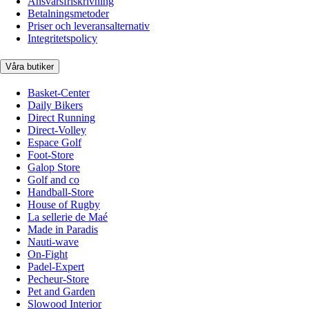
Ansvarsfriskrivning
Betalningsmetoder
Priser och leveransalternativ
Integritetspolicy
Våra butiker
Basket-Center
Daily Bikers
Direct Running
Direct-Volley
Espace Golf
Foot-Store
Galop Store
Golf and co
Handball-Store
House of Rugby
La sellerie de Maé
Made in Paradis
Nauti-wave
On-Fight
Padel-Expert
Pecheur-Store
Pet and Garden
Slowood Interior