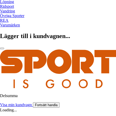
Löpning
Ridsport
Vandring
Övriga Sporter
REA
Varumärken
Lägger till i kundvagnen...
Delsumma
Visa min kundvagn
Fortsätt handla
Loading...