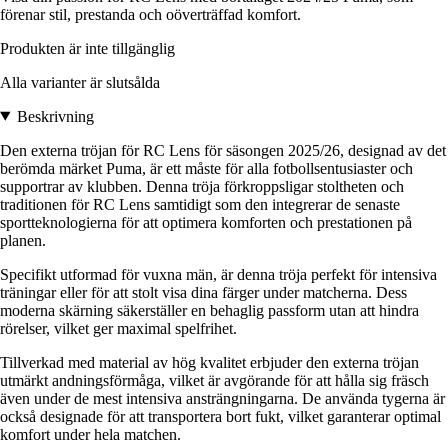
förenar stil, prestanda och oöverträffad komfort.
Produkten är inte tillgänglig
Alla varianter är slutsålda
Beskrivning
Den externa tröjan för RC Lens för säsongen 2025/26, designad av det
berömda märket Puma, är ett måste för alla fotbollsentusiaster och
supportrar av klubben. Denna tröja förkroppsligar stoltheten och
traditionen för RC Lens samtidigt som den integrerar de senaste
sportteknologierna för att optimera komforten och prestationen på
planen.
Specifikt utformad för vuxna män, är denna tröja perfekt för intensiva
träningar eller för att stolt visa dina färger under matcherna. Dess
moderna skärning säkerställer en behaglig passform utan att hindra
rörelser, vilket ger maximal spelfrihet.
Tillverkad med material av hög kvalitet erbjuder den externa tröjan
utmärkt andningsförmåga, vilket är avgörande för att hålla sig fräsch
även under de mest intensiva ansträngningarna. De använda tygerna är
också designade för att transportera bort fukt, vilket garanterar optimal
komfort under hela matchen.