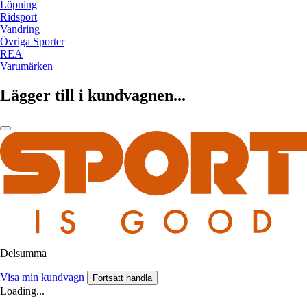
Löpning
Ridsport
Vandring
Övriga Sporter
REA
Varumärken
Lägger till i kundvagnen...
Delsumma
Visa min kundvagn
Fortsätt handla
Loading...