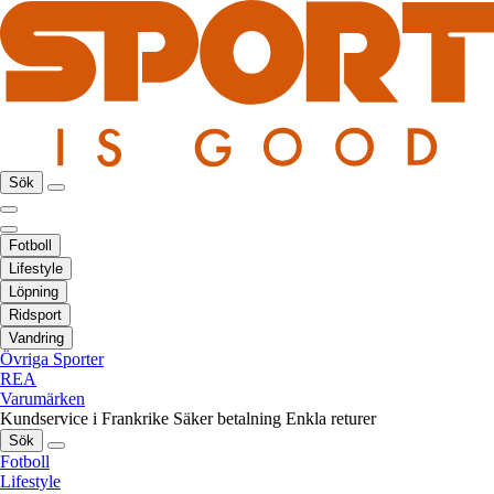
Sök
Fotboll
Lifestyle
Löpning
Ridsport
Vandring
Övriga Sporter
REA
Varumärken
Kundservice i Frankrike
Säker betalning
Enkla returer
Sök
Fotboll
Lifestyle