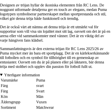
Designen av tröjan hyllar de ikoniska elementen från RC Lens. De
noggrant utformade detaljerna ger en touch av elegans, medan Puma
logotypen symboliserar partnerskapet mellan sportprestanda och stil,
vilket gör denna tröja både funktionell och trendig.
Det är också värt att nämna att denna tröja är ett utmärkt val för
supportrar som vill visa sin lojalitet mot sitt lag, oavsett om det är på en
arena eller vid sammankomster med vänner. Det är en viktig del av
varje hängiven fans klädsel.
Sammanfattningsvis är den externa tröjan för RC Lens 2025/26 av
Puma mycket mer än bara ett sportplagg. Det är en kärlekserkännande
till fotbollen och en symbol för tillhörighet till en gemenskap av
entusiaster. Oavsett om du är på planen eller på läktaren, bär denna
tröja med stolthet och upplev din passion för fotboll fullt ut.
Ytterligare information
Varumärke
Puma
Färg
svart
Färg
Svart
Kön
Män
Åldersgrupp
Vuxen
Sortiment
Matchwear