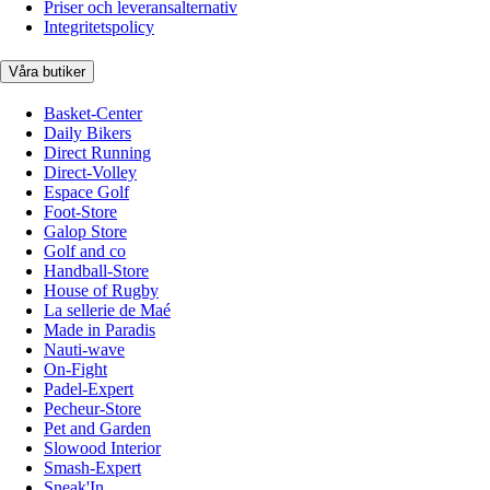
Priser och leveransalternativ
Integritetspolicy
Våra butiker
Basket-Center
Daily Bikers
Direct Running
Direct-Volley
Espace Golf
Foot-Store
Galop Store
Golf and co
Handball-Store
House of Rugby
La sellerie de Maé
Made in Paradis
Nauti-wave
On-Fight
Padel-Expert
Pecheur-Store
Pet and Garden
Slowood Interior
Smash-Expert
Sneak'In