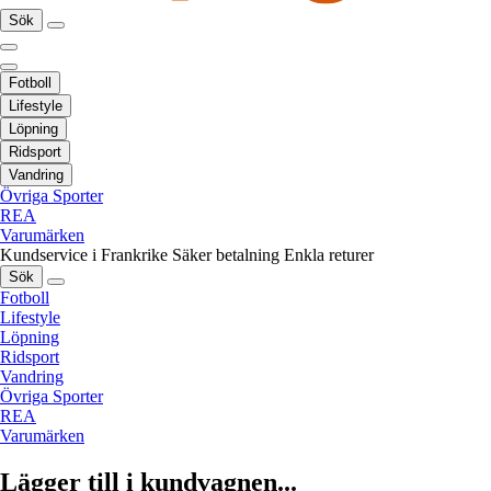
Sök
Fotboll
Lifestyle
Löpning
Ridsport
Vandring
Övriga Sporter
REA
Varumärken
Kundservice i Frankrike
Säker betalning
Enkla returer
Sök
Fotboll
Lifestyle
Löpning
Ridsport
Vandring
Övriga Sporter
REA
Varumärken
Lägger till i kundvagnen...