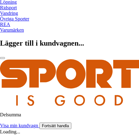
Löpning
Ridsport
Vandring
Övriga Sporter
REA
Varumärken
Lägger till i kundvagnen...
Delsumma
Visa min kundvagn
Fortsätt handla
Loading...