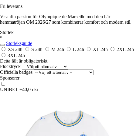
Fri leverans
Visa din passion för Olympique de Marseille med den här
hemmatröjan OM 2026/27 som kombinerar komfort och modern stil.
Storlek
*
Storleksguide
XS
24h
S
24h
M
24h
L
24h
XL
24h
2XL
24h
3XL
24h
Detta fält är obligatoriskt
Flocktryck
Officiella badges
Sponsorer
UNIBET
+40,05 kr