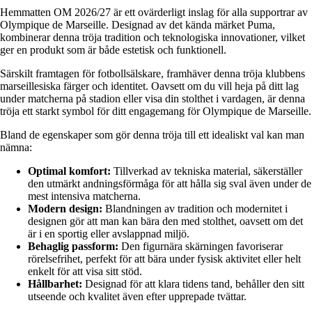
Hemmatten OM 2026/27 är ett ovärderligt inslag för alla supportrar av
Olympique de Marseille. Designad av det kända märket Puma,
kombinerar denna tröja tradition och teknologiska innovationer, vilket
ger en produkt som är både estetisk och funktionell.
Särskilt framtagen för fotbollsälskare, framhäver denna tröja klubbens
marseillesiska färger och identitet. Oavsett om du vill heja på ditt lag
under matcherna på stadion eller visa din stolthet i vardagen, är denna
tröja ett starkt symbol för ditt engagemang för Olympique de Marseille.
Bland de egenskaper som gör denna tröja till ett idealiskt val kan man
nämna:
Optimal komfort:
Tillverkad av tekniska material, säkerställer
den utmärkt andningsförmåga för att hålla sig sval även under de
mest intensiva matcherna.
Modern design:
Blandningen av tradition och modernitet i
designen gör att man kan bära den med stolthet, oavsett om det
är i en sportig eller avslappnad miljö.
Behaglig passform:
Den figurnära skärningen favoriserar
rörelsefrihet, perfekt för att bära under fysisk aktivitet eller helt
enkelt för att visa sitt stöd.
Hållbarhet:
Designad för att klara tidens tand, behåller den sitt
utseende och kvalitet även efter upprepade tvättar.