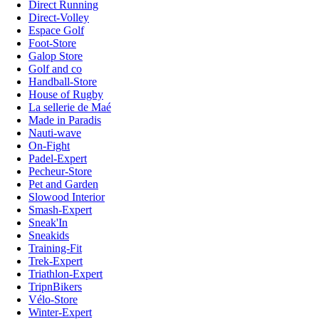
Direct Running
Direct-Volley
Espace Golf
Foot-Store
Galop Store
Golf and co
Handball-Store
House of Rugby
La sellerie de Maé
Made in Paradis
Nauti-wave
On-Fight
Padel-Expert
Pecheur-Store
Pet and Garden
Slowood Interior
Smash-Expert
Sneak'In
Sneakids
Training-Fit
Trek-Expert
Triathlon-Expert
TripnBikers
Vélo-Store
Winter-Expert