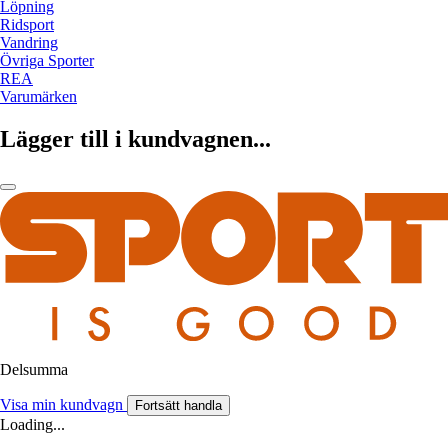
Löpning
Ridsport
Vandring
Övriga Sporter
REA
Varumärken
Lägger till i kundvagnen...
Delsumma
Visa min kundvagn
Fortsätt handla
Loading...