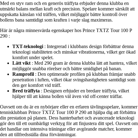
Med en styv ram och en generös träffyta erbjuder denna klubba en
utmärkt balans mellan kraft och precision. Spelare kommer särskilt att
uppskatta känslan vid träffen, vilket möjliggör bättre kontroll över
bollens bana samtidigt som kraften i varje slag maximeras.
Här är några minnesvärda egenskaper hos Prince TXTZ Tour 100 P
290 :
TXT-teknologi
: Integrerad i klubbans design förbättrar denna
teknologi stabiliteten och minskar vibrationerna, vilket ger ökad
komfort under spelet.
Lätt vikt
: Med 290 gram är denna klubba lätt att hantera, vilket
möjliggör snabba rörelser och bättre smidighet på banan.
Ramprofil
: Den optimerade profilen på klubban främjar snabb
penetration i luften, vilket ökar svingshastigheten samtidigt som
den ger komfort vid träff.
Bred träffyta
: Designen erbjuder en bredare träffyta, vilket
hjälper till att känna bollen väl även vid off-center träffar.
Oavsett om du är en nybörjare eller en erfaren tävlingsspelare, kommer
tennisklubban Prince TXTZ Tour 100 P 290 att hjälpa dig att förbättra
din prestation på planen. Dess hanterbarhet och avancerade teknologi
gör den till ett oumbärligt verktyg för att finjustera ditt spel. Oavsett om
det handlar om intensiva träningar eller avgörande matcher, kommer
den att tillfredsställa dina förväntningar.