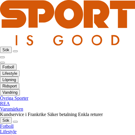
Sök
Fotboll
Lifestyle
Löpning
Ridsport
Vandring
Övriga Sporter
REA
Varumärken
Kundservice i Frankrike
Säker betalning
Enkla returer
Sök
Fotboll
Lifestyle