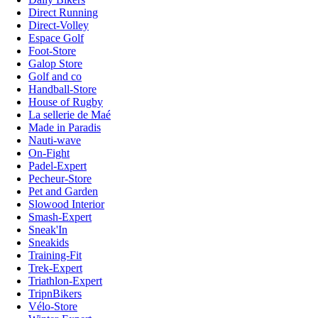
Direct Running
Direct-Volley
Espace Golf
Foot-Store
Galop Store
Golf and co
Handball-Store
House of Rugby
La sellerie de Maé
Made in Paradis
Nauti-wave
On-Fight
Padel-Expert
Pecheur-Store
Pet and Garden
Slowood Interior
Smash-Expert
Sneak'In
Sneakids
Training-Fit
Trek-Expert
Triathlon-Expert
TripnBikers
Vélo-Store