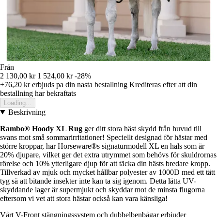
Från
2 130,00 kr
1 524,00 kr
-28%
+76,20 kr
erbjuds pa din nasta bestallning
Krediteras efter att din
bestallning har bekraftats
Loading...
Beskrivning
Rambo® Hoody XL Rug
ger ditt stora häst skydd från huvud till
svans mot små sommarirritationer! Speciellt designad för hästar med
större kroppar, har Horseware®s signaturmodell XL en hals som är
20% djupare, vilket ger det extra utrymmet som behövs för skuldrornas
rörelse och 10% ytterligare djup för att täcka din hästs bredare kropp.
Tillverkad av mjuk och mycket hållbar polyester av 1000D med ett tätt
tyg så att bitande insekter inte kan ta sig igenom. Detta lätta UV-
skyddande lager är supermjukt och skyddar mot de minsta flugorna
eftersom vi vet att stora hästar också kan vara känsliga!
Vårt V-Front stängningssystem och dubbelbenbågar erbjuder