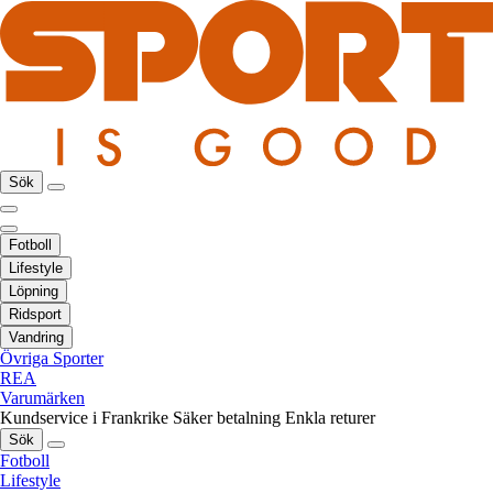
Sök
Fotboll
Lifestyle
Löpning
Ridsport
Vandring
Övriga Sporter
REA
Varumärken
Kundservice i Frankrike
Säker betalning
Enkla returer
Sök
Fotboll
Lifestyle