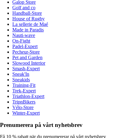
Galop Store
Golf and co
Handball-Store
House of Rugby
La sellerie de Maé
Made in Paradis
Nauti-wave
On-Fight
Padel-Expert
Pecheur-Store
Pet and Garden
Slowood Interior
Smash-Expert
Sneak'In
Sneakids
Training-Fit
Trek-Expert
Triathlon-Expert
TripnBikers
Vélo-Store
Winter-Expert
Prenumerera på vårt nyhetsbrev
Få 10 % rabatt när du prenumererar på vårt nyhetsbrev