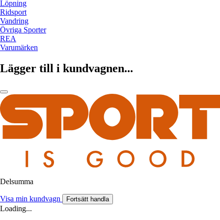
Löpning
Ridsport
Vandring
Övriga Sporter
REA
Varumärken
Lägger till i kundvagnen...
Delsumma
Visa min kundvagn
Fortsätt handla
Loading...