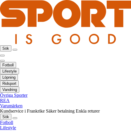
Sök
Fotboll
Lifestyle
Löpning
Ridsport
Vandring
Övriga Sporter
REA
Varumärken
Kundservice i Frankrike
Säker betalning
Enkla returer
Sök
Fotboll
Lifestyle