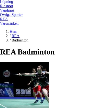
Löpning
Ridsport
Vandring
Övriga Sporter
REA
Varumärken
Hem
/
REA
/
Badminton
REA Badminton