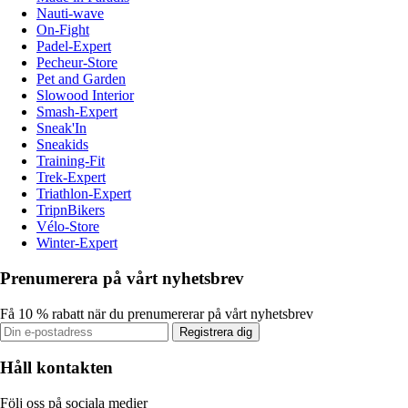
Nauti-wave
On-Fight
Padel-Expert
Pecheur-Store
Pet and Garden
Slowood Interior
Smash-Expert
Sneak'In
Sneakids
Training-Fit
Trek-Expert
Triathlon-Expert
TripnBikers
Vélo-Store
Winter-Expert
Prenumerera på vårt nyhetsbrev
Få 10 % rabatt när du prenumererar på vårt nyhetsbrev
Registrera dig
Håll kontakten
Följ oss på sociala medier