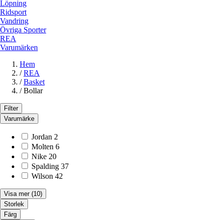
Löpning
Ridsport
Vandring
Övriga Sporter
REA
Varumärken
Hem
/
REA
/
Basket
/
Bollar
Filter
Varumärke
Jordan
2
Molten
6
Nike
20
Spalding
37
Wilson
42
Visa mer
(10)
Storlek
Färg