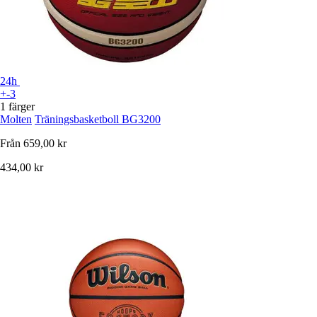
24h
+-3
1 färger
Molten
Träningsbasketboll BG3200
Från
659,00 kr
434,00 kr