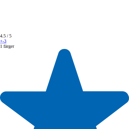
4.5
/ 5
+-3
1 färger