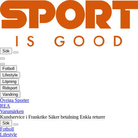
Sök
Fotboll
Lifestyle
Löpning
Ridsport
Vandring
Övriga Sporter
REA
Varumärken
Kundservice i Frankrike
Säker betalning
Enkla returer
Sök
Fotboll
Lifestyle