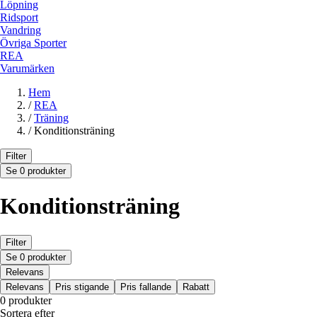
Löpning
Ridsport
Vandring
Övriga Sporter
REA
Varumärken
Hem
/
REA
/
Träning
/
Konditionsträning
Filter
Se 0 produkter
Konditionsträning
Filter
Se 0 produkter
Relevans
Relevans
Pris stigande
Pris fallande
Rabatt
0 produkter
Sortera efter