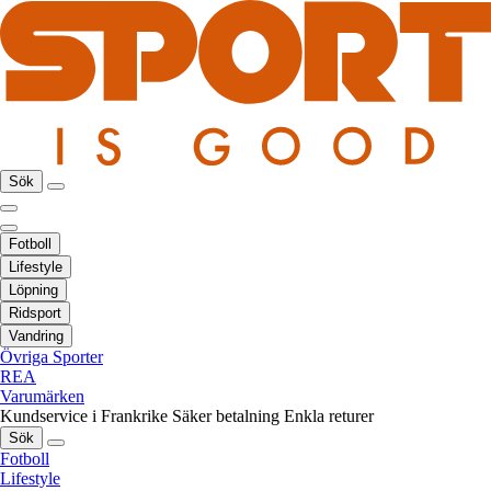
Sök
Fotboll
Lifestyle
Löpning
Ridsport
Vandring
Övriga Sporter
REA
Varumärken
Kundservice i Frankrike
Säker betalning
Enkla returer
Sök
Fotboll
Lifestyle