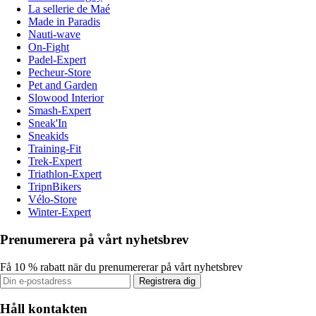
La sellerie de Maé
Made in Paradis
Nauti-wave
On-Fight
Padel-Expert
Pecheur-Store
Pet and Garden
Slowood Interior
Smash-Expert
Sneak'In
Sneakids
Training-Fit
Trek-Expert
Triathlon-Expert
TripnBikers
Vélo-Store
Winter-Expert
Prenumerera på vårt nyhetsbrev
Få 10 % rabatt när du prenumererar på vårt nyhetsbrev
Registrera dig
Håll kontakten