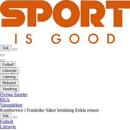
Sök
Fotboll
Lifestyle
Löpning
Ridsport
Vandring
Övriga Sporter
REA
Varumärken
Kundservice i Frankrike
Säker betalning
Enkla returer
Sök
Fotboll
Lifestyle