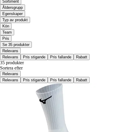
Sortiment
Åldersgrupp
Egenskaper
Typ av produkt
Kön
Team
Pris
Se 35 produkter
Relevans
Relevans
Pris stigande
Pris fallande
Rabatt
35 produkter
Sortera efter
Relevans
Relevans
Pris stigande
Pris fallande
Rabatt