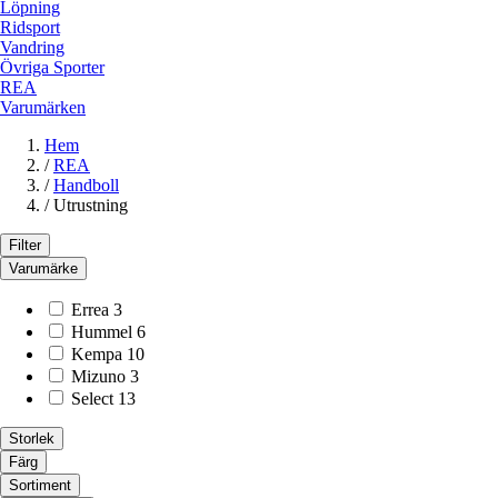
Löpning
Ridsport
Vandring
Övriga Sporter
REA
Varumärken
Hem
/
REA
/
Handboll
/
Utrustning
Filter
Varumärke
Errea
3
Hummel
6
Kempa
10
Mizuno
3
Select
13
Storlek
Färg
Sortiment