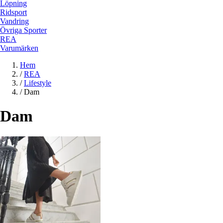
Löpning
Ridsport
Vandring
Övriga Sporter
REA
Varumärken
Hem
/
REA
/
Lifestyle
/
Dam
Dam