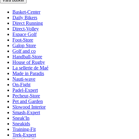
Våra butiker
Basket-Center
Daily Bikers
Direct Running
Direct-Volley
Espace Golf
Foot-Store
Galop Store
Golf and co
Handball-Store
House of Rugby
La sellerie de Maé
Made in Paradis
Nauti-wave
On-Fight
Padel-Expert
Pecheur-Store
Pet and Garden
Slowood Interior
Smash-Expert
Sneak'In
Sneakids
Training-Fit
Trek-Expert