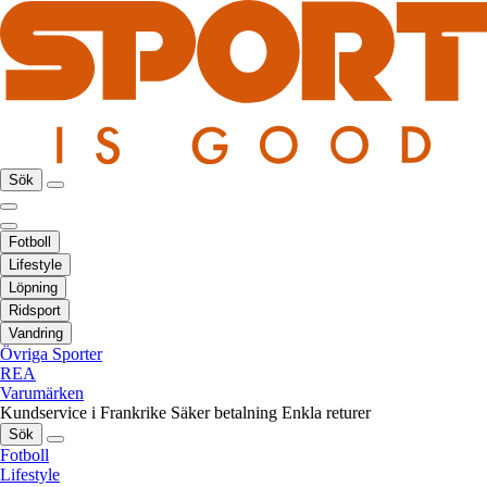
Sök
Fotboll
Lifestyle
Löpning
Ridsport
Vandring
Övriga Sporter
REA
Varumärken
Kundservice i Frankrike
Säker betalning
Enkla returer
Sök
Fotboll
Lifestyle