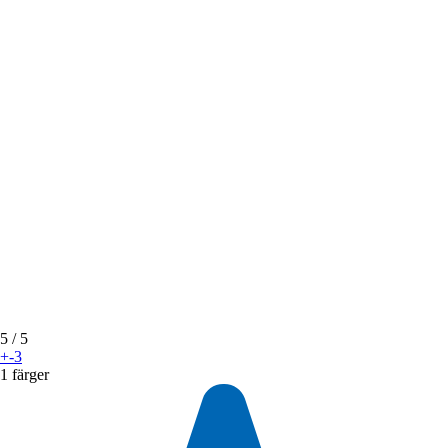
5
/ 5
+-3
1 färger