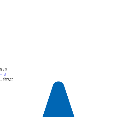
5
/ 5
+-3
1 färger