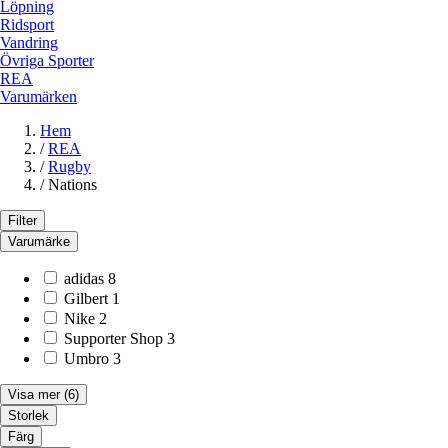
Löpning
Ridsport
Vandring
Övriga Sporter
REA
Varumärken
Hem
/
REA
/
Rugby
/
Nations
Filter
Varumärke
adidas
8
Gilbert
1
Nike
2
Supporter Shop
3
Umbro
3
Visa mer
(6)
Storlek
Färg