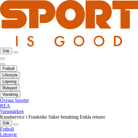
Sök
Fotboll
Lifestyle
Löpning
Ridsport
Vandring
Övriga Sporter
REA
Varumärken
Kundservice i Frankrike
Säker betalning
Enkla returer
Sök
Fotboll
Lifestyle