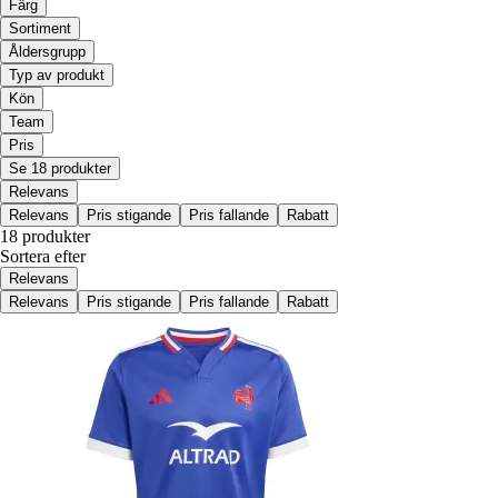
Färg
Sortiment
Åldersgrupp
Typ av produkt
Kön
Team
Pris
Se 18 produkter
Relevans
Relevans
Pris stigande
Pris fallande
Rabatt
18 produkter
Sortera efter
Relevans
Relevans
Pris stigande
Pris fallande
Rabatt