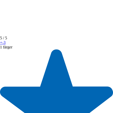
5
/ 5
+-3
1 färger