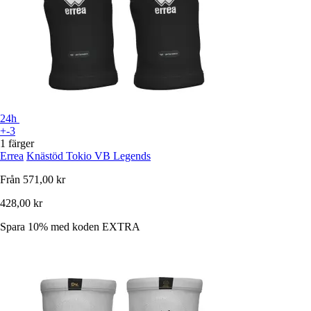
24h
+-3
1 färger
Errea
Knästöd Tokio VB Legends
Från
571,00 kr
428,00 kr
Spara 10%
med koden
EXTRA