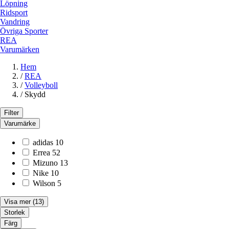
Löpning
Ridsport
Vandring
Övriga Sporter
REA
Varumärken
Hem
/
REA
/
Volleyboll
/
Skydd
Filter
Varumärke
adidas
10
Errea
52
Mizuno
13
Nike
10
Wilson
5
Visa mer
(13)
Storlek
Färg