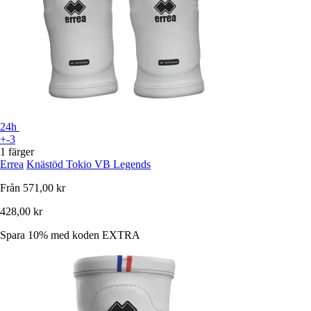
24h
+-3
1 färger
Errea
Knästöd Tokio VB Legends
Från
571,00 kr
428,00 kr
Spara 10%
med koden
EXTRA