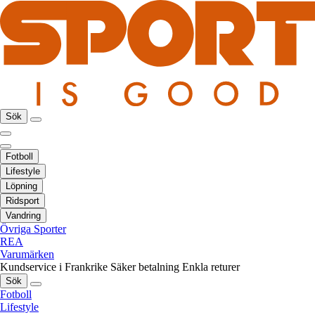
Sök
Fotboll
Lifestyle
Löpning
Ridsport
Vandring
Övriga Sporter
REA
Varumärken
Kundservice i Frankrike
Säker betalning
Enkla returer
Sök
Fotboll
Lifestyle