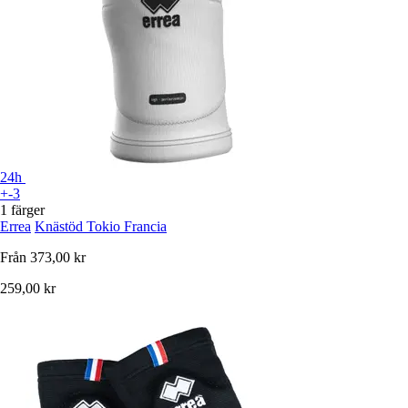
24h
+-3
1 färger
Errea
Knästöd Tokio Francia
Från
373,00 kr
259,00 kr