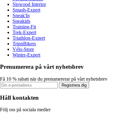
Slowood Interior
Smash-Expert
Sneak'In
Sneakids
Training-Fit
Trek-Expert
Triathlon-Expert
TripnBikers
Vélo-Store
Winter-Expert
Prenumerera på vårt nyhetsbrev
Få 10 % rabatt när du prenumererar på vårt nyhetsbrev
Registrera dig
Håll kontakten
Följ oss på sociala medier