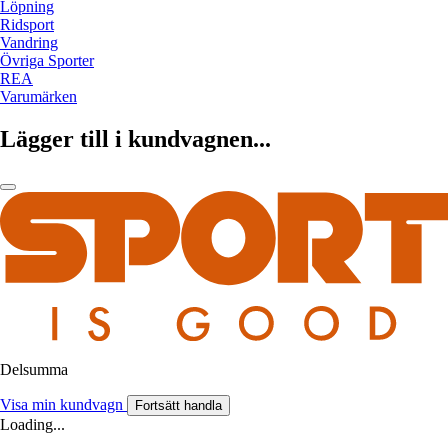
Löpning
Ridsport
Vandring
Övriga Sporter
REA
Varumärken
Lägger till i kundvagnen...
Delsumma
Visa min kundvagn
Fortsätt handla
Loading...