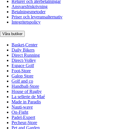
Returer och återbetalningar
Ansvarsfriskrivning
Betalningsmetoder
Priser och leveransalternativ
Integritetspolicy
Våra butiker
Basket-Center
Daily Bikers
Direct Running
Direct-Volley
Espace Golf
Foot-Store
Galop Store
Golf and co
Handball-Store
House of Rugby
La sellerie de Maé
Made in Paradis
Nauti-wave
On-Fight
Padel-Expert
Pecheur-Store
Pet and Garden