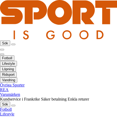
Sök
Fotboll
Lifestyle
Löpning
Ridsport
Vandring
Övriga Sporter
REA
Varumärken
Kundservice i Frankrike
Säker betalning
Enkla returer
Sök
Fotboll
Lifestyle