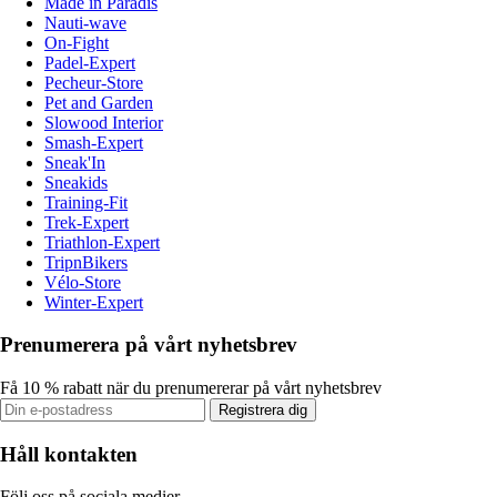
Made in Paradis
Nauti-wave
On-Fight
Padel-Expert
Pecheur-Store
Pet and Garden
Slowood Interior
Smash-Expert
Sneak'In
Sneakids
Training-Fit
Trek-Expert
Triathlon-Expert
TripnBikers
Vélo-Store
Winter-Expert
Prenumerera på vårt nyhetsbrev
Få 10 % rabatt när du prenumererar på vårt nyhetsbrev
Registrera dig
Håll kontakten
Följ oss på sociala medier