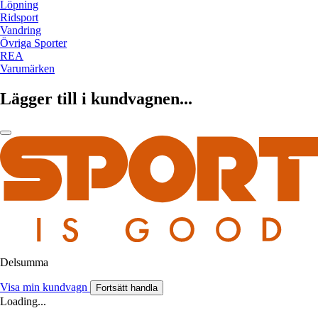
Löpning
Ridsport
Vandring
Övriga Sporter
REA
Varumärken
Lägger till i kundvagnen...
Delsumma
Visa min kundvagn
Fortsätt handla
Loading...