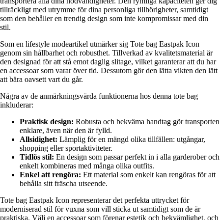
transportera alla dina nödvändigheter. Den rymliga kapaciteten ger dig
tillräckligt med utrymme för dina personliga tillhörigheter, samtidigt
som den behåller en trendig design som inte kompromissar med din
stil.
Som en lifestyle modeartikel utmärker sig Tote bag Eastpak Icon
genom sin hållbarhet och robusthet. Tillverkad av kvalitetsmaterial är
den designad för att stå emot daglig slitage, vilket garanterar att du har
en accessoar som varar över tid. Dessutom gör den lätta vikten den lätt
att bära oavsett vart du går.
Några av de anmärkningsvärda funktionerna hos denna tote bag
inkluderar:
Praktisk design:
Robusta och bekväma handtag gör transporten
enklare, även när den är fylld.
Allsidighet:
Lämplig för en mängd olika tillfällen: utgångar,
shopping eller sportaktiviteter.
Tidlös stil:
En design som passar perfekt in i alla garderober och
enkelt kombineras med många olika outfits.
Enkel att rengöra:
Ett material som enkelt kan rengöras för att
behålla sitt fräscha utseende.
Tote bag Eastpak Icon representerar det perfekta uttrycket för
moderniserad stil för vuxna som vill sticka ut samtidigt som de är
praktiska. Välj en accessoar som förenar estetik och bekvämlighet, och