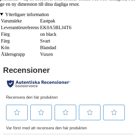
ge en ny dimension till dina dagliga resor.
Ytterligare information
Varumärke
Eastpak
Leverantörsreferens
EK0A5BLJ4T6
Färg
on black
Färg
Svart
Kön
Blandad
Åldersgrupp
Vuxen