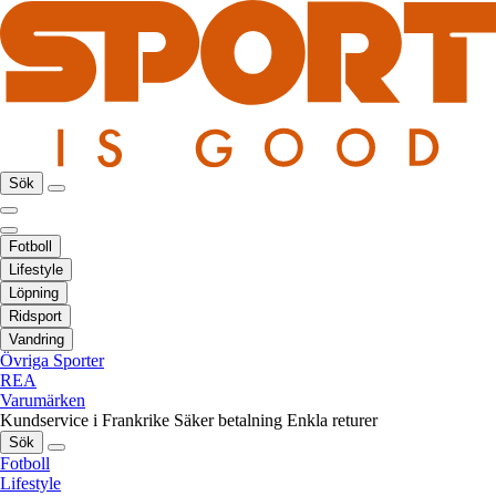
Sök
Fotboll
Lifestyle
Löpning
Ridsport
Vandring
Övriga Sporter
REA
Varumärken
Kundservice i Frankrike
Säker betalning
Enkla returer
Sök
Fotboll
Lifestyle