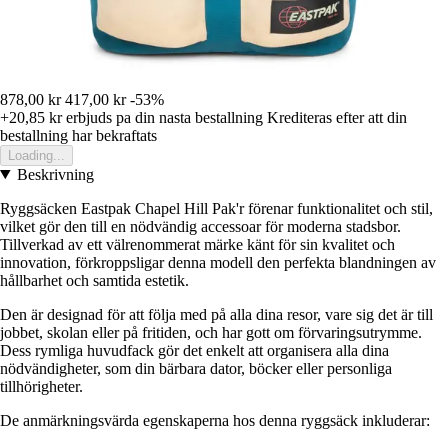
878,00 kr
417,00 kr
-53%
+20,85 kr
erbjuds pa din nasta bestallning
Krediteras efter att din
bestallning har bekraftats
Loading...
Beskrivning
Ryggsäcken Eastpak Chapel Hill Pak'r förenar funktionalitet och stil,
vilket gör den till en nödvändig accessoar för moderna stadsbor.
Tillverkad av ett välrenommerat märke känt för sin kvalitet och
innovation, förkroppsligar denna modell den perfekta blandningen av
hållbarhet och samtida estetik.
Den är designad för att följa med på alla dina resor, vare sig det är till
jobbet, skolan eller på fritiden, och har gott om förvaringsutrymme.
Dess rymliga huvudfack gör det enkelt att organisera alla dina
nödvändigheter, som din bärbara dator, böcker eller personliga
tillhörigheter.
De anmärkningsvärda egenskaperna hos denna ryggsäck inkluderar: