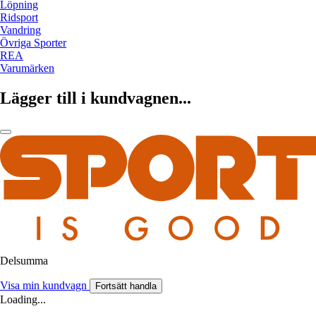
Löpning
Ridsport
Vandring
Övriga Sporter
REA
Varumärken
Lägger till i kundvagnen...
Delsumma
Visa min kundvagn
Fortsätt handla
Loading...