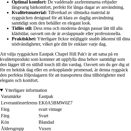
Optimal komfort:
De vadderade axelremmarna erbjuder
långvarig bärkomfort, perfekt för långa dagar av användning.
Kvalitetsmaterial:
Tillverkad av slitstarka material är
ryggsäcken designad för att klara av daglig användning
samtidigt som den behåller en elegant look.
Tidlös stil:
Dess rena och moderna design passar lätt till alla
klädstilar, oavsett om de är avslappnade eller professionella.
Praktiskhet:
Ytterligare fickor möjliggör snabb åtkomst till dina
nödvändigheter, vilket gör ditt liv enklare varje dag.
Att välja ryggsäcken Eastpak Chapel Hill Pak'r är att satsa på en
kvalitetsprodukt som kommer att uppfylla dina behov samtidigt som
den lägger till en stilfull touch till din vardag. Oavsett om du ger dig ut
för en hektisk dag eller en avkopplande promenad, är denna ryggsäck
den perfekta följeslagaren för att transportera dina tillhörigheter med
elegans och komfort.
Ytterligare information
Varumärke
Eastpak
Leverantörsreferens
EK0A5BMW0Z7
Färg
svart vintage
Färg
Svart
Kön
Blandad
Åldersgrupp
Vuxen