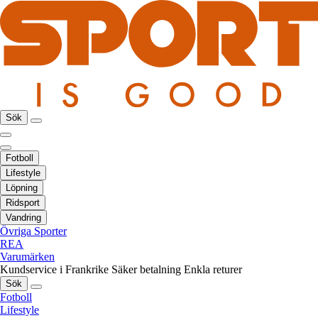
Sök
Fotboll
Lifestyle
Löpning
Ridsport
Vandring
Övriga Sporter
REA
Varumärken
Kundservice i Frankrike
Säker betalning
Enkla returer
Sök
Fotboll
Lifestyle