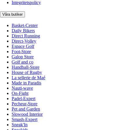
Integritetspolicy
Våra butiker
Basket-Center
Daily Bikers
Direct Running
Direct-Volley
Espace Golf
Foot-Store
Galop Store
Golf and co
Handball-Store
House of Rugby
La sellerie de Maé
Made in Paradis
Nauti-wave
On-Fight
Padel-Expert
Pecheur-Store
Pet and Garden
Slowood Interior
Smash-Expert
Sneak'In
Sneakids