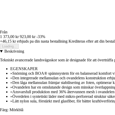
Från
1 373,00 kr
923,00 kr
-33%
+46,15 kr
erbjuds pa din nasta bestallning
Krediteras efter att din besta
Loading...
Beskrivning
Tekniskt avancerade landsvägsskor som är designade för att överträffa 
EGENSKAPER
»Snörning och BOA® spännsystem för en balanserad komfort vi
»Den integrerade mellansulan och ovandelens konstruktion erbjude
»Den låga mellansulan främjar stabilisering av foten, optimerar kr
»Ovandelen har en omslutande design som minskar överlappning
»Ansvarsfull produktion med 36% återvunnen mesh i ovandelen o
»Överdelen i syntetiskt läder med mikro-perforerad struktur säkers
»Lätt nylon sula, förstärkt med glasfiber, för bättre kraftöverförin
Färg: Mörkblå