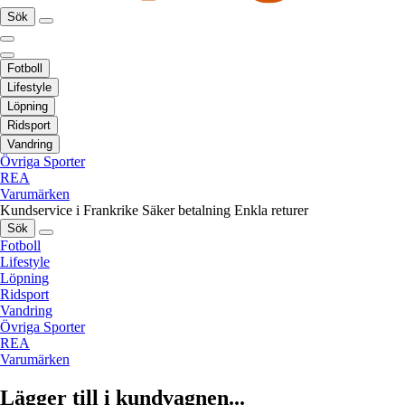
Sök
Fotboll
Lifestyle
Löpning
Ridsport
Vandring
Övriga Sporter
REA
Varumärken
Kundservice i Frankrike
Säker betalning
Enkla returer
Sök
Fotboll
Lifestyle
Löpning
Ridsport
Vandring
Övriga Sporter
REA
Varumärken
Lägger till i kundvagnen...