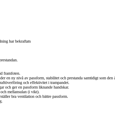
llning har bekraftats
prestandan.
d framfoten.
r en ny nivå av passform, stabilitet och prestanda samtidigt som den är
aftöverföring och effektivitet i trampandet.
ar och ger en passform liknande handskar.
ch mellansulan (i vikt).
täller bra ventilation och bättre passform.
g.