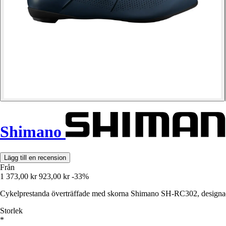
Shimano
Lägg till en recension
Från
1 373,00 kr
923,00 kr
-33%
Cykelprestanda överträffade med skorna Shimano SH-RC302, designad
Storlek
*