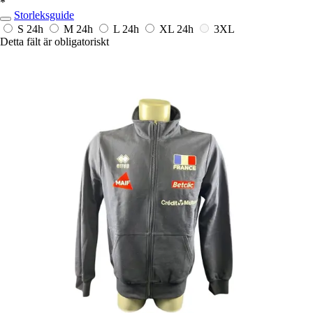
*
Storleksguide
S
24h
M
24h
L
24h
XL
24h
3XL
Detta fält är obligatoriskt