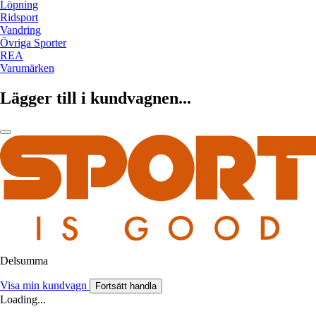
Löpning
Ridsport
Vandring
Övriga Sporter
REA
Varumärken
Lägger till i kundvagnen...
Delsumma
Visa min kundvagn
Fortsätt handla
Loading...