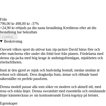
Från
796,00 kr
498,00 kr
-37%
+24,90 kr
erbjuds pa din nasta bestallning
Krediteras efter att din
bestallning har bekraftats
Loading...
Beskrivning
Oavsett vilken sport du utövar kan zip-jacken David bäras före och
efter matcherna eller under din fritid bort från planen. Fördelarna med
denna zip-jacka med hög krage är andningsförmågan, mjukheten och
rörelsefriheten.
Inuti är den gjord av mjuk och hudvänlig bomull, medan utsidan är
robust och slitstark. Dess dragkedja fram, ärmar och ribbade band
säkerställer en perfekt passform.
Denna modell passar alla som söker en modern och aktuell stil, med
rena och enkla linjer. Denna sweatshirt med essentiella och omslutande
linjer kännetecknas av sin kontrasterande Erreà-logotyp på bröstet.
Egenskaper