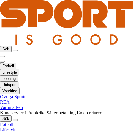
Sök
Fotboll
Lifestyle
Löpning
Ridsport
Vandring
Övriga Sporter
REA
Varumärken
Kundservice i Frankrike
Säker betalning
Enkla returer
Sök
Fotboll
Lifestyle