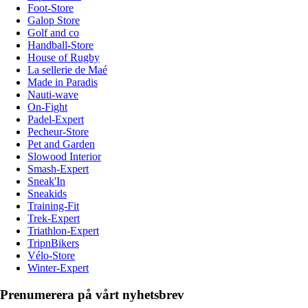
Foot-Store
Galop Store
Golf and co
Handball-Store
House of Rugby
La sellerie de Maé
Made in Paradis
Nauti-wave
On-Fight
Padel-Expert
Pecheur-Store
Pet and Garden
Slowood Interior
Smash-Expert
Sneak'In
Sneakids
Training-Fit
Trek-Expert
Triathlon-Expert
TripnBikers
Vélo-Store
Winter-Expert
Prenumerera på vårt nyhetsbrev