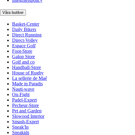
Integritetspolicy
Våra butiker
Basket-Center
Daily Bikers
Direct Running
Direct-Volley
Espace Golf
Foot-Store
Galop Store
Golf and co
Handball-Store
House of Rugby
La sellerie de Maé
Made in Paradis
Nauti-wave
On-Fight
Padel-Expert
Pecheur-Store
Pet and Garden
Slowood Interior
Smash-Expert
Sneak'In
Sneakids