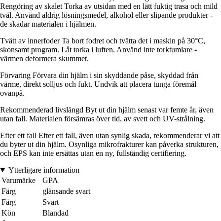
Rengöring av skalet Torka av utsidan med en lätt fuktig trasa och mild
tvål. Använd aldrig lösningsmedel, alkohol eller slipande produkter -
de skadar materialen i hjälmen.
Tvätt av innerfoder Ta bort fodret och tvätta det i maskin på 30°C,
skonsamt program. Låt torka i luften. Använd inte torktumlare -
värmen deformera skummet.
Förvaring Förvara din hjälm i sin skyddande påse, skyddad från
värme, direkt solljus och fukt. Undvik att placera tunga föremål
ovanpå.
Rekommenderad livslängd Byt ut din hjälm senast var femte år, även
utan fall. Materialen försämras över tid, av svett och UV-strålning.
Efter ett fall Efter ett fall, även utan synlig skada, rekommenderar vi att
du byter ut din hjälm. Osynliga mikrofrakturer kan påverka strukturen,
och EPS kan inte ersättas utan en ny, fullständig certifiering.
Ytterligare information
Varumärke
GPA
Färg
glänsande svart
Färg
Svart
Kön
Blandad