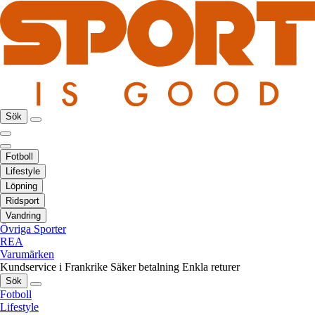
Sök
Fotboll
Lifestyle
Löpning
Ridsport
Vandring
Övriga Sporter
REA
Varumärken
Kundservice i Frankrike
Säker betalning
Enkla returer
Sök
Fotboll
Lifestyle