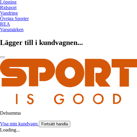
Löpning
Ridsport
Vandring
Övriga Sporter
REA
Varumärken
Lägger till i kundvagnen...
Delsumma
Visa min kundvagn
Fortsätt handla
Loading...