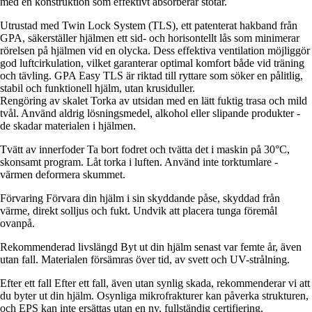
med en konstruktion som effektivt absorberar stötar.
Utrustad med Twin Lock System (TLS), ett patenterat hakband från
GPA, säkerställer hjälmen ett sid- och horisontellt lås som minimerar
rörelsen på hjälmen vid en olycka. Dess effektiva ventilation möjliggör
god luftcirkulation, vilket garanterar optimal komfort både vid träning
och tävling. GPA Easy TLS är riktad till ryttare som söker en pålitlig,
stabil och funktionell hjälm, utan krusiduller.
Rengöring av skalet Torka av utsidan med en lätt fuktig trasa och mild
tvål. Använd aldrig lösningsmedel, alkohol eller slipande produkter -
de skadar materialen i hjälmen.
Tvätt av innerfoder Ta bort fodret och tvätta det i maskin på 30°C,
skonsamt program. Låt torka i luften. Använd inte torktumlare -
värmen deformera skummet.
Förvaring Förvara din hjälm i sin skyddande påse, skyddad från
värme, direkt solljus och fukt. Undvik att placera tunga föremål
ovanpå.
Rekommenderad livslängd Byt ut din hjälm senast var femte år, även
utan fall. Materialen försämras över tid, av svett och UV-strålning.
Efter ett fall Efter ett fall, även utan synlig skada, rekommenderar vi att
du byter ut din hjälm. Osynliga mikrofrakturer kan påverka strukturen,
och EPS kan inte ersättas utan en ny, fullständig certifiering.