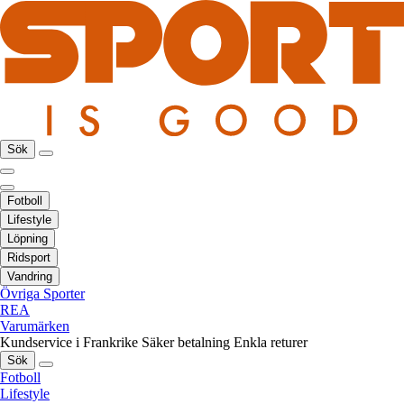
Sök
Fotboll
Lifestyle
Löpning
Ridsport
Vandring
Övriga Sporter
REA
Varumärken
Kundservice i Frankrike
Säker betalning
Enkla returer
Sök
Fotboll
Lifestyle