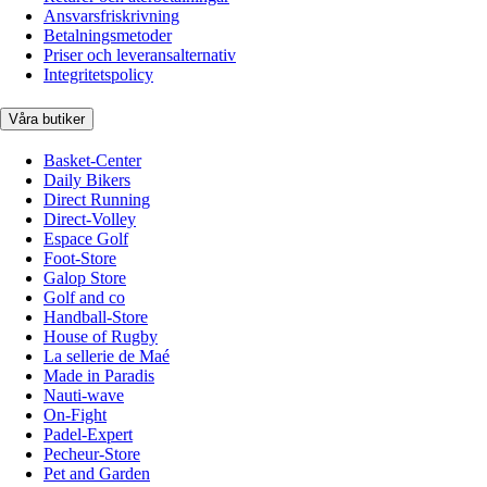
Ansvarsfriskrivning
Betalningsmetoder
Priser och leveransalternativ
Integritetspolicy
Våra butiker
Basket-Center
Daily Bikers
Direct Running
Direct-Volley
Espace Golf
Foot-Store
Galop Store
Golf and co
Handball-Store
House of Rugby
La sellerie de Maé
Made in Paradis
Nauti-wave
On-Fight
Padel-Expert
Pecheur-Store
Pet and Garden