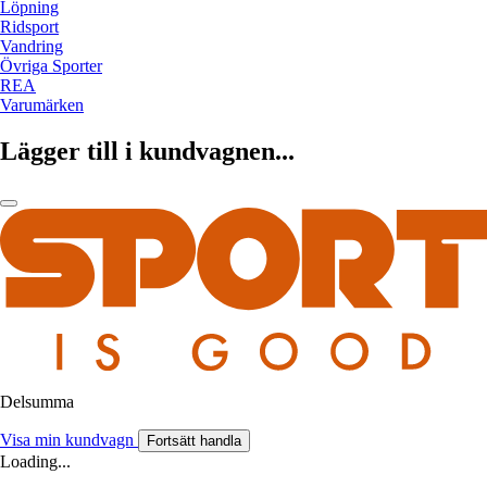
Löpning
Ridsport
Vandring
Övriga Sporter
REA
Varumärken
Lägger till i kundvagnen...
Delsumma
Visa min kundvagn
Fortsätt handla
Loading...