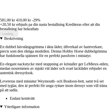
581,00 kr
410,00 kr
-29%
+20,50 kr
erbjuds pa din nasta bestallning
Krediteras efter att din
bestallning har bekraftats
Loading...
Beskrivning
En dubbel hävstångsgrimma i äkta läder, tillverkad av hantverkare,
precis som den riktiga modellen. Denna Hobby Horse dubbelgrimma
har funktionella spännen för en perfekt passform i miniatyr.
En elegant nackstycke med stoppning av kristaller ger LeMieux-stilen,
medan nosremmen av mjukt vitt läder och svart lackläder erbjuder en
autentisk dressyrlook.
Levereras med miniatur Weymouth- och Bradoon-bett, samt två set
med tyglar, den är perfekt för unga ryttare inom dressyr som vill träna
på att sadla.
Endast kemtvätt
Ytterligare information