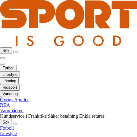
Sök
Fotboll
Lifestyle
Löpning
Ridsport
Vandring
Övriga Sporter
REA
Varumärken
Kundservice i Frankrike
Säker betalning
Enkla returer
Sök
Fotboll
Lifestyle