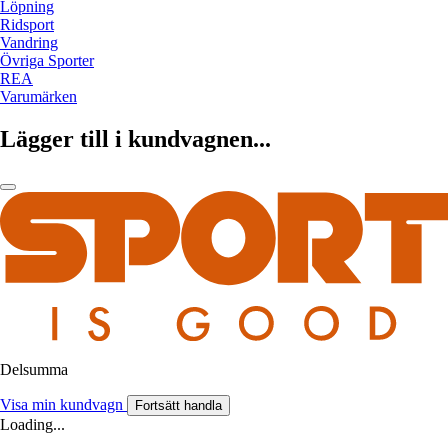
Löpning
Ridsport
Vandring
Övriga Sporter
REA
Varumärken
Lägger till i kundvagnen...
Delsumma
Visa min kundvagn
Fortsätt handla
Loading...