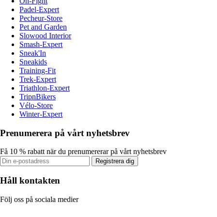
On-Fight
Padel-Expert
Pecheur-Store
Pet and Garden
Slowood Interior
Smash-Expert
Sneak'In
Sneakids
Training-Fit
Trek-Expert
Triathlon-Expert
TripnBikers
Vélo-Store
Winter-Expert
Prenumerera på vårt nyhetsbrev
Få 10 % rabatt när du prenumererar på vårt nyhetsbrev
Registrera dig
Håll kontakten
Följ oss på sociala medier