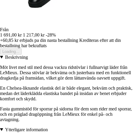
Från
1 691,00 kr
1 217,00 kr
-28%
+60,85 kr
erbjuds pa din nasta bestallning
Krediteras efter att din
bestallning har bekraftats
Loading...
Beskrivning
Möt livet med stil med dessa vackra ridstövlar i fullnarvigt läder från
LeMieux. Dessa stövlar är bekväma och justerbara med en funktionell
dragkedja på framsidan, vilket gör dem lättanvända oavsett uppgift.
En Chelsea-liknande elastisk del är både elegant, bekväm och praktisk,
medan det läderklädda elastiska bandet på insidan av benet erbjuder
komfort och skydd.
Fasta gummistöd för sporrar på sidorna för dem som rider med sporrar,
och en präglad dragöppning från LeMieux för enkel på- och
avtagning.
Ytterligare information