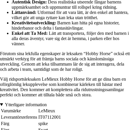
Autentisk Design:
Dess realistiska utseende fångar barnens
uppmärksamhet och uppmuntrar till rollspel kring ridning.
Lättanvänd:
Utformad för att vara lätt, är den enkel att hantera,
vilket gör att unga ryttare kan leka utan trötthet.
Kreativitetsutveckling:
Barnen kan hitta på egna historier,
hinderbanor och delta i fantasitävlingar.
Enkel att Ta Med:
Lätt att transportera, följer den med barnen i
alla deras äventyr, vare sig det är hemma, i parken eller hos
vänner.
Förutom sina lekfulla egenskaper är leksaken “Hobby Horse” också ett
utmärkt verktyg för att främja barns sociala och känslomässiga
utveckling. Genom att leka tillsammans lär de sig att interagera, dela
och arbeta i team, samtidigt som de har roligt.
Välj ridsportsleksaken LeMieux Hobby Horse för att ge dina barn en
oförglömlig lekupplevelse som kombinerar kärleken till hästar med
kreativitet. Den kommer att komplettera alla ridutrustningssamlingar
perfekt och kommer att tilltala både små och stora.
Ytterligare information
Varumärke
LeMieux
Leverantörsreferens
IT07112001
Färg
spike
Färg
Svart