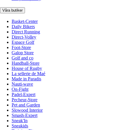
Våra butiker
Basket-Center
Daily Bikers
Direct Running
Direct-Volley
Espace Golf
Foot-Store
Galop Store
Golf and co
Handball-Store
House of Rugby
La sellerie de Maé
Made in Paradis
Nauti-wave
On-Fight
Padel-Expert
Pecheur-Store
Pet and Garden
Slowood Interior
Smash-Expert
Sneak'In
Sneakids