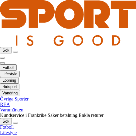
Sök
Fotboll
Lifestyle
Löpning
Ridsport
Vandring
Övriga Sporter
REA
Varumärken
Kundservice i Frankrike
Säker betalning
Enkla returer
Sök
Fotboll
Lifestyle