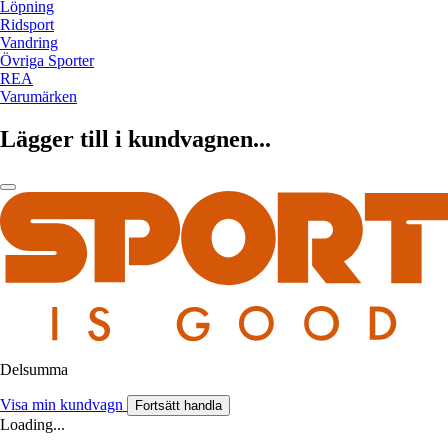
Löpning
Ridsport
Vandring
Övriga Sporter
REA
Varumärken
Lägger till i kundvagnen...
Delsumma
Visa min kundvagn
Fortsätt handla
Loading...