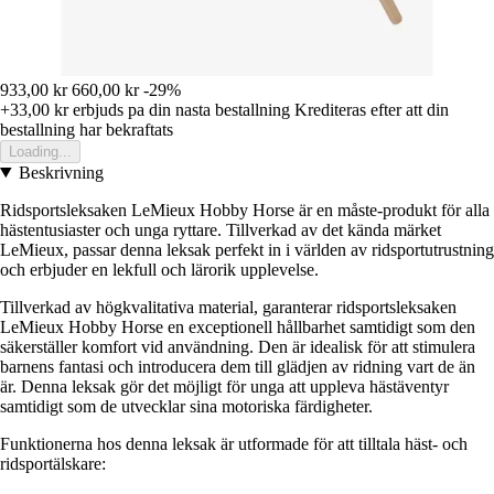
933,00 kr
660,00 kr
-29%
+33,00 kr
erbjuds pa din nasta bestallning
Krediteras efter att din
bestallning har bekraftats
Loading...
Beskrivning
Ridsportsleksaken LeMieux Hobby Horse är en måste-produkt för alla
hästentusiaster och unga ryttare. Tillverkad av det kända märket
LeMieux, passar denna leksak perfekt in i världen av ridsportutrustning
och erbjuder en lekfull och lärorik upplevelse.
Tillverkad av högkvalitativa material, garanterar ridsportsleksaken
LeMieux Hobby Horse en exceptionell hållbarhet samtidigt som den
säkerställer komfort vid användning. Den är idealisk för att stimulera
barnens fantasi och introducera dem till glädjen av ridning vart de än
är. Denna leksak gör det möjligt för unga att uppleva hästäventyr
samtidigt som de utvecklar sina motoriska färdigheter.
Funktionerna hos denna leksak är utformade för att tilltala häst- och
ridsportälskare: