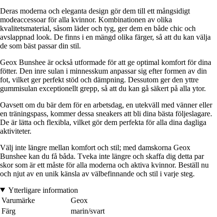
Deras moderna och eleganta design gör dem till ett mångsidigt
modeaccessoar för alla kvinnor. Kombinationen av olika
kvalitetsmaterial, såsom läder och tyg, ger dem en både chic och
avslappnad look. De finns i en mängd olika färger, så att du kan välja
de som bäst passar din stil.
Geox Bunshee är också utformade för att ge optimal komfort för dina
fötter. Den inre sulan i minnesskum anpassar sig efter formen av din
fot, vilket ger perfekt stöd och dämpning. Dessutom ger den yttre
gummisulan exceptionellt grepp, så att du kan gå säkert på alla ytor.
Oavsett om du bär dem för en arbetsdag, en utekväll med vänner eller
en träningspass, kommer dessa sneakers att bli dina bästa följeslagare.
De är lätta och flexibla, vilket gör dem perfekta för alla dina dagliga
aktiviteter.
Välj inte längre mellan komfort och stil; med damskorna Geox
Bunshee kan du få båda. Tveka inte längre och skaffa dig detta par
skor som är ett måste för alla moderna och aktiva kvinnor. Beställ nu
och njut av en unik känsla av välbefinnande och stil i varje steg.
Ytterligare information
Varumärke
Geox
Färg
marin/svart