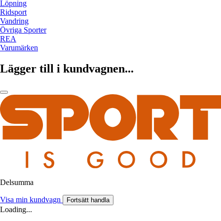
Löpning
Ridsport
Vandring
Övriga Sporter
REA
Varumärken
Lägger till i kundvagnen...
Delsumma
Visa min kundvagn
Fortsätt handla
Loading...