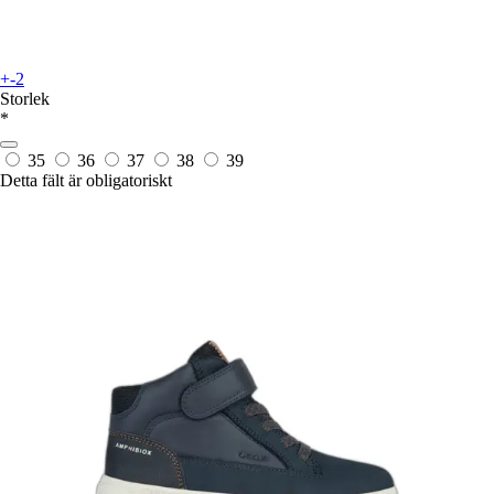
+-2
Storlek
*
35
36
37
38
39
Detta fält är obligatoriskt