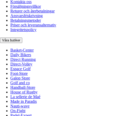
Kontakta oss
Försäljningsvillkor
Returer och återbetalningar
Ansvarsfriskrivning
Betalningsmetoder
Priser och leveransalternativ
Integritetspolicy
Våra butiker
Basket-Center
Daily Bikers
Direct Running
Direct-Volley
Espace Golf
Foot-Store
Galop Store
Golf and co
Handball-Store
House of Rugby
La sellerie de Maé
Made in Paradis
Nauti-wave
On-Fight
Padel-Expert