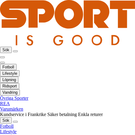
Sök
Fotboll
Lifestyle
Löpning
Ridsport
Vandring
Övriga Sporter
REA
Varumärken
Kundservice i Frankrike
Säker betalning
Enkla returer
Sök
Fotboll
Lifestyle