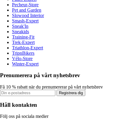
Pecheur-Store
Pet and Garden
Slowood Interior
Smash-Expert
Sneak'In
Sneakids
Training-Fit
Trek-Expert
Triathlon-Expert
TripnBikers
Vélo-Store
Winter-Expert
Prenumerera på vårt nyhetsbrev
Få 10 % rabatt när du prenumererar på vårt nyhetsbrev
Registrera dig
Håll kontakten
Följ oss på sociala medier