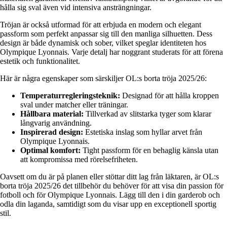
hålla sig sval även vid intensiva ansträngningar.
Tröjan är också utformad för att erbjuda en modern och elegant
passform som perfekt anpassar sig till den manliga silhuetten. Dess
design är både dynamisk och sober, vilket speglar identiteten hos
Olympique Lyonnais. Varje detalj har noggrant studerats för att förena
estetik och funktionalitet.
Här är några egenskaper som särskiljer OL:s borta tröja 2025/26:
Temperaturregleringsteknik:
Designad för att hålla kroppen
sval under matcher eller träningar.
Hållbara material:
Tillverkad av slitstarka tyger som klarar
långvarig användning.
Inspirerad design:
Estetiska inslag som hyllar arvet från
Olympique Lyonnais.
Optimal komfort:
Tight passform för en behaglig känsla utan
att kompromissa med rörelsefriheten.
Oavsett om du är på planen eller stöttar ditt lag från läktaren, är OL:s
borta tröja 2025/26 det tillbehör du behöver för att visa din passion för
fotboll och för Olympique Lyonnais. Lägg till den i din garderob och
odla din laganda, samtidigt som du visar upp en exceptionell sportig
stil.