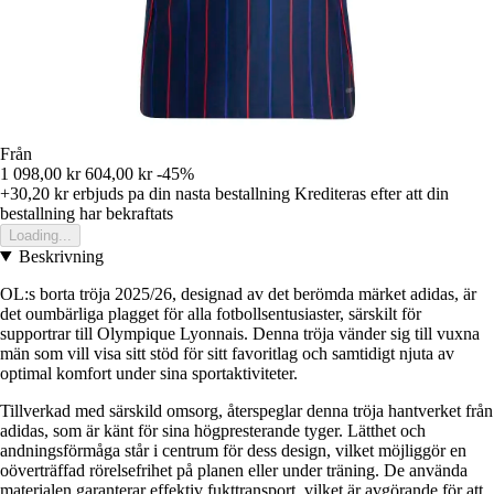
Från
1 098,00 kr
604,00 kr
-45%
+30,20 kr
erbjuds pa din nasta bestallning
Krediteras efter att din
bestallning har bekraftats
Loading...
Beskrivning
OL:s borta tröja 2025/26, designad av det berömda märket adidas, är
det oumbärliga plagget för alla fotbollsentusiaster, särskilt för
supportrar till Olympique Lyonnais. Denna tröja vänder sig till vuxna
män som vill visa sitt stöd för sitt favoritlag och samtidigt njuta av
optimal komfort under sina sportaktiviteter.
Tillverkad med särskild omsorg, återspeglar denna tröja hantverket från
adidas, som är känt för sina högpresterande tyger. Lätthet och
andningsförmåga står i centrum för dess design, vilket möjliggör en
oöverträffad rörelsefrihet på planen eller under träning. De använda
materialen garanterar effektiv fukttransport, vilket är avgörande för att