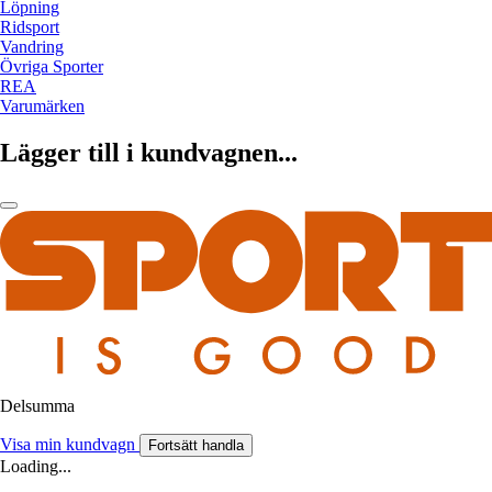
Löpning
Ridsport
Vandring
Övriga Sporter
REA
Varumärken
Lägger till i kundvagnen...
Delsumma
Visa min kundvagn
Fortsätt handla
Loading...