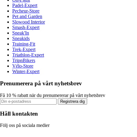
Padel-Expert
Pecheur-Store
Pet and Garden
Slowood Interior
Smash-Expert
Sneak'In
Sneakids
Training-Fit
Trek-Expert
Triathlon-Expert
TripnBikers
Vélo-Store
Winter-Expert
Prenumerera på vårt nyhetsbrev
Få 10 % rabatt när du prenumererar på vårt nyhetsbrev
Registrera dig
Håll kontakten
Följ oss på sociala medier