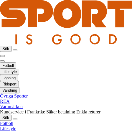
Sök
Fotboll
Lifestyle
Löpning
Ridsport
Vandring
Övriga Sporter
REA
Varumärken
Kundservice i Frankrike
Säker betalning
Enkla returer
Sök
Fotboll
Lifestyle