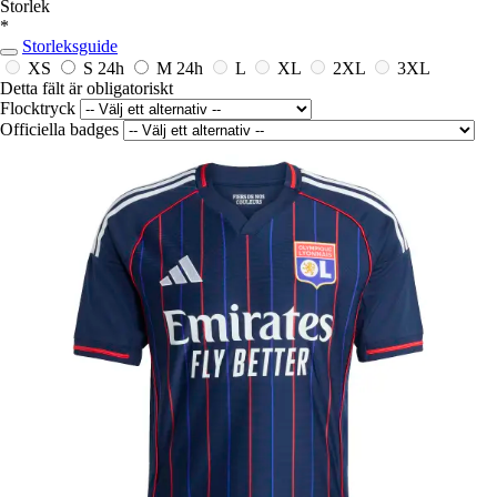
Storlek
*
Storleksguide
XS
S
24h
M
24h
L
XL
2XL
3XL
Detta fält är obligatoriskt
Flocktryck
Officiella badges