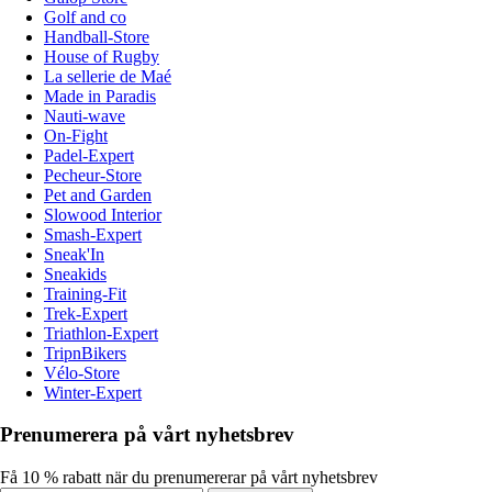
Golf and co
Handball-Store
House of Rugby
La sellerie de Maé
Made in Paradis
Nauti-wave
On-Fight
Padel-Expert
Pecheur-Store
Pet and Garden
Slowood Interior
Smash-Expert
Sneak'In
Sneakids
Training-Fit
Trek-Expert
Triathlon-Expert
TripnBikers
Vélo-Store
Winter-Expert
Prenumerera på vårt nyhetsbrev
Få 10 % rabatt när du prenumererar på vårt nyhetsbrev