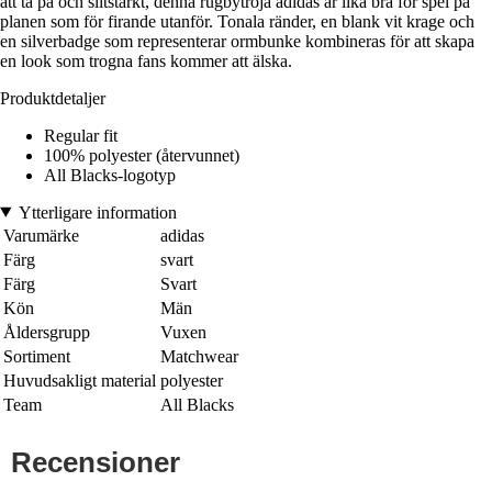
att ta på och slitstarkt, denna rugbytröja adidas är lika bra för spel på
planen som för firande utanför. Tonala ränder, en blank vit krage och
en silverbadge som representerar ormbunke kombineras för att skapa
en look som trogna fans kommer att älska.
Produktdetaljer
Regular fit
100% polyester (återvunnet)
All Blacks-logotyp
Ytterligare information
Varumärke
adidas
Färg
svart
Färg
Svart
Kön
Män
Åldersgrupp
Vuxen
Sortiment
Matchwear
Huvudsakligt material
polyester
Team
All Blacks