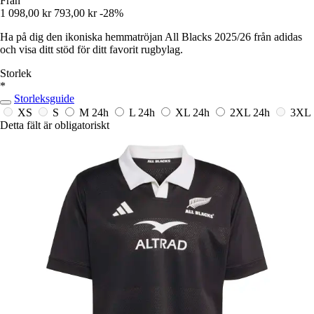
Från
1 098,00 kr
793,00 kr
-28%
Ha på dig den ikoniska hemmatröjan All Blacks 2025/26 från adidas
och visa ditt stöd för ditt favorit rugbylag.
Storlek
*
Storleksguide
XS
S
M
24h
L
24h
XL
24h
2XL
24h
3XL
Detta fält är obligatoriskt