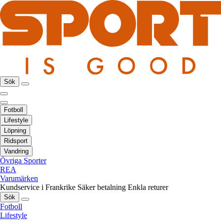
Sök
Fotboll
Lifestyle
Löpning
Ridsport
Vandring
Övriga Sporter
REA
Varumärken
Kundservice i Frankrike
Säker betalning
Enkla returer
Sök
Fotboll
Lifestyle