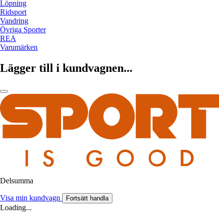
Löpning
Ridsport
Vandring
Övriga Sporter
REA
Varumärken
Lägger till i kundvagnen...
Delsumma
Visa min kundvagn
Fortsätt handla
Loading...