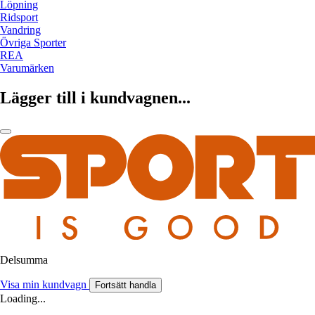
Löpning
Ridsport
Vandring
Övriga Sporter
REA
Varumärken
Lägger till i kundvagnen...
Delsumma
Visa min kundvagn
Fortsätt handla
Loading...