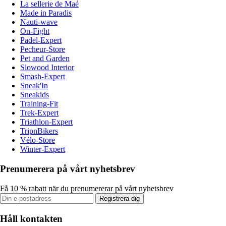
La sellerie de Maé
Made in Paradis
Nauti-wave
On-Fight
Padel-Expert
Pecheur-Store
Pet and Garden
Slowood Interior
Smash-Expert
Sneak'In
Sneakids
Training-Fit
Trek-Expert
Triathlon-Expert
TripnBikers
Vélo-Store
Winter-Expert
Prenumerera på vårt nyhetsbrev
Få 10 % rabatt när du prenumererar på vårt nyhetsbrev
Registrera dig
Håll kontakten