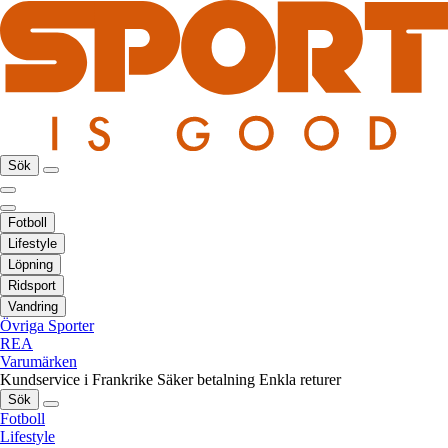
Sök
Fotboll
Lifestyle
Löpning
Ridsport
Vandring
Övriga Sporter
REA
Varumärken
Kundservice i Frankrike
Säker betalning
Enkla returer
Sök
Fotboll
Lifestyle