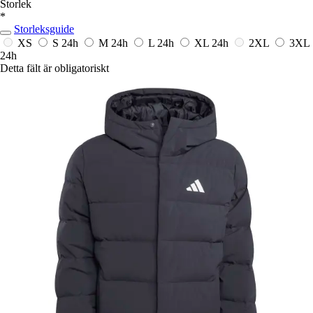
Storlek
*
Storleksguide
XS
S
24h
M
24h
L
24h
XL
24h
2XL
3XL
24h
Detta fält är obligatoriskt