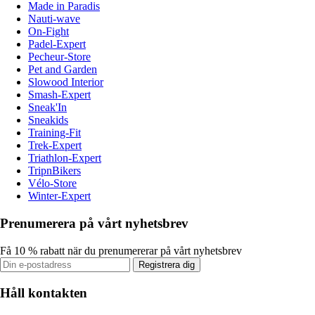
Made in Paradis
Nauti-wave
On-Fight
Padel-Expert
Pecheur-Store
Pet and Garden
Slowood Interior
Smash-Expert
Sneak'In
Sneakids
Training-Fit
Trek-Expert
Triathlon-Expert
TripnBikers
Vélo-Store
Winter-Expert
Prenumerera på vårt nyhetsbrev
Få 10 % rabatt när du prenumererar på vårt nyhetsbrev
Registrera dig
Håll kontakten