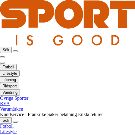
Sök
Fotboll
Lifestyle
Löpning
Ridsport
Vandring
Övriga Sporter
REA
Varumärken
Kundservice i Frankrike
Säker betalning
Enkla returer
Sök
Fotboll
Lifestyle