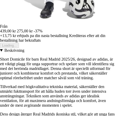
Från
439,00 kr
275,00 kr
-37%
+13,75 kr
erbjuds pa din nasta bestallning
Krediteras efter att din
bestallning har bekraftats
Loading...
Beskrivning
Short Domicile för barn Real Madrid 2025/26, designad av adidas, är
ett viktigt plagg för unga supportrar och spelare som vill identifiera sig
med det berömda madridlaget. Denna short är speciellt utformad för
juniorer och kombinerar komfort och prestanda, vilket säkerställer
optimal rörelsefrihet under matcher såväl som vid träning.
Tillverkad med högkvalitativa tekniska material, säkerställer den
utmärkt fukttransport för att hålla huden torr även under intensiva
ansträngningar. Tekniken som används av adidas ger idealisk
ventilation, för att maximera andningsförmåga och komfort, även
under de mest avgörande momenten i spelet.
Dess design återger Real Madrids ikoniska stil, vilket gör att unga fans