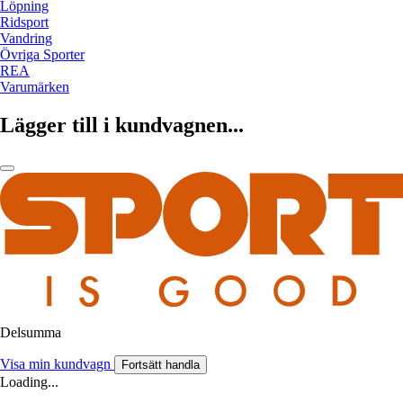
Löpning
Ridsport
Vandring
Övriga Sporter
REA
Varumärken
Lägger till i kundvagnen...
Delsumma
Visa min kundvagn
Fortsätt handla
Loading...