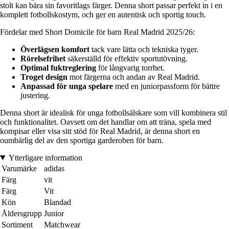
stolt kan bära sin favoritlags färger. Denna short passar perfekt in i en
komplett fotbollskostym, och ger en autentisk och sportig touch.
Fördelar med Short Domicile för barn Real Madrid 2025/26:
Överlägsen komfort
tack vare lätta och tekniska tyger.
Rörelsefrihet
säkerställd för effektiv sportutövning.
Optimal fuktreglering
för långvarig torrhet.
Troget design
mot färgerna och andan av Real Madrid.
Anpassad för unga spelare
med en juniorpassform för bättre
justering.
Denna short är idealisk för unga fotbollsälskare som vill kombinera stil
och funktionalitet. Oavsett om det handlar om att träna, spela med
kompisar eller visa sitt stöd för Real Madrid, är denna short en
oumbärlig del av den sportiga garderoben för barn.
Ytterligare information
Varumärke
adidas
Färg
vit
Färg
Vit
Kön
Blandad
Åldersgrupp
Junior
Sortiment
Matchwear