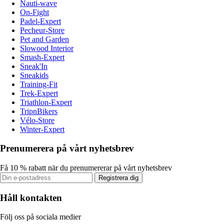
Nauti-wave
On-Fight
Padel-Expert
Pecheur-Store
Pet and Garden
Slowood Interior
Smash-Expert
Sneak'In
Sneakids
Training-Fit
Trek-Expert
Triathlon-Expert
TripnBikers
Vélo-Store
Winter-Expert
Prenumerera på vårt nyhetsbrev
Få 10 % rabatt när du prenumererar på vårt nyhetsbrev
Registrera dig
Håll kontakten
Följ oss på sociala medier