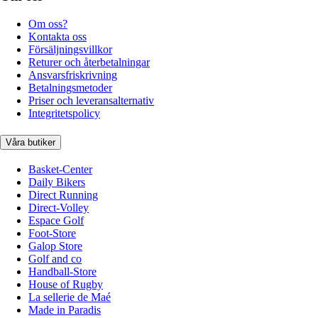
Om oss?
Kontakta oss
Försäljningsvillkor
Returer och återbetalningar
Ansvarsfriskrivning
Betalningsmetoder
Priser och leveransalternativ
Integritetspolicy
Våra butiker
Basket-Center
Daily Bikers
Direct Running
Direct-Volley
Espace Golf
Foot-Store
Galop Store
Golf and co
Handball-Store
House of Rugby
La sellerie de Maé
Made in Paradis