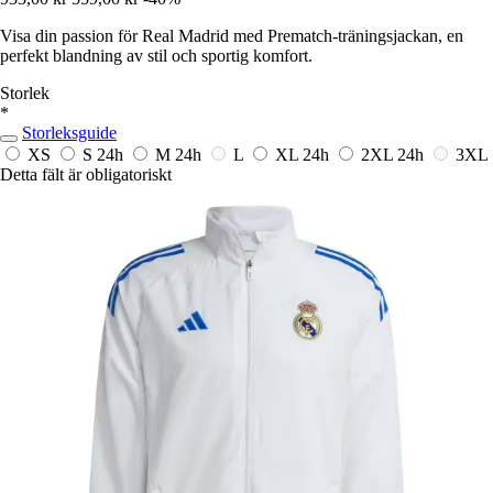
Visa din passion för Real Madrid med Prematch-träningsjackan, en
perfekt blandning av stil och sportig komfort.
Storlek
*
Storleksguide
XS
S
24h
M
24h
L
XL
24h
2XL
24h
3XL
Detta fält är obligatoriskt