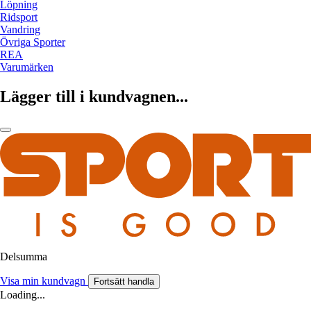
Löpning
Ridsport
Vandring
Övriga Sporter
REA
Varumärken
Lägger till i kundvagnen...
Delsumma
Visa min kundvagn
Fortsätt handla
Loading...