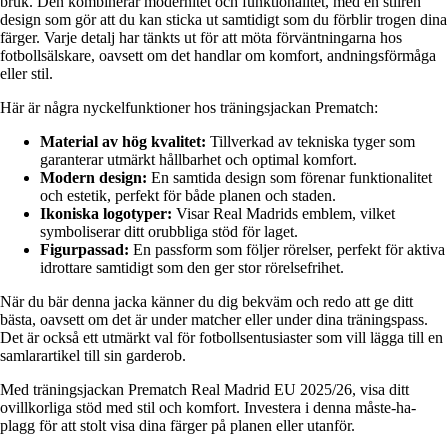
bruk. Den kombinerar modernitet och funktionalitet, med en stilren
design som gör att du kan sticka ut samtidigt som du förblir trogen dina
färger. Varje detalj har tänkts ut för att möta förväntningarna hos
fotbollsälskare, oavsett om det handlar om komfort, andningsförmåga
eller stil.
Här är några nyckelfunktioner hos träningsjackan Prematch:
Material av hög kvalitet:
Tillverkad av tekniska tyger som
garanterar utmärkt hållbarhet och optimal komfort.
Modern design:
En samtida design som förenar funktionalitet
och estetik, perfekt för både planen och staden.
Ikoniska logotyper:
Visar Real Madrids emblem, vilket
symboliserar ditt orubbliga stöd för laget.
Figurpassad:
En passform som följer rörelser, perfekt för aktiva
idrottare samtidigt som den ger stor rörelsefrihet.
När du bär denna jacka känner du dig bekväm och redo att ge ditt
bästa, oavsett om det är under matcher eller under dina träningspass.
Det är också ett utmärkt val för fotbollsentusiaster som vill lägga till en
samlarartikel till sin garderob.
Med träningsjackan Prematch Real Madrid EU 2025/26, visa ditt
ovillkorliga stöd med stil och komfort. Investera i denna måste-ha-
plagg för att stolt visa dina färger på planen eller utanför.