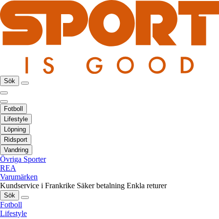
Sök
Fotboll
Lifestyle
Löpning
Ridsport
Vandring
Övriga Sporter
REA
Varumärken
Kundservice i Frankrike
Säker betalning
Enkla returer
Sök
Fotboll
Lifestyle